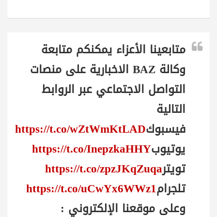
متابعينا الأعزاء يمكنكم متابعة
وكالة BAZ الاخبارية على منصات
التواصل الاجتماعي عبر الروابط
التالية
فيسبوك
https://t.co/wZtWmKtLAD
يوتيوب
https://t.co/InepzkaHHY
تويتر
https://t.co/zpzJKqZuqa
تلجرام
https://t.co/uCwYx6WWz1
وعلى موقعنا الإلكتروني :