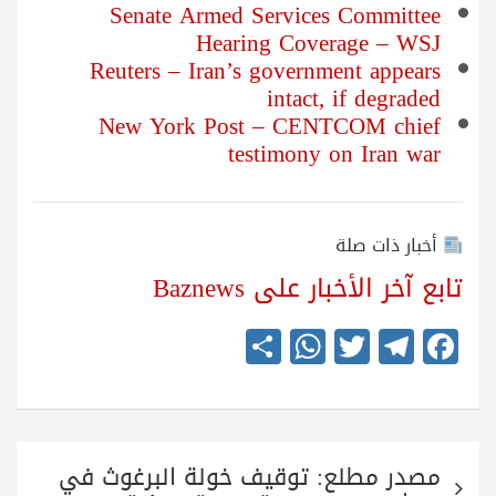
Senate Armed Services Committee
Hearing Coverage – WSJ
Reuters – Iran’s government appears
intact, if degraded
New York Post – CENTCOM chief
testimony on Iran war
أخبار ذات صلة
تابع آخر الأخبار على Baznews
S
W
T
Te
Fa
ha
ha
wi
le
ce
re
ts
tte
gr
bo
A
r
a
ok
تصفّح
pp
m
مصدر مطلع: توقيف خولة البرغوث في
المقالات