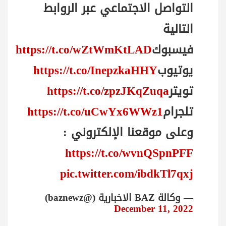
التواصل الاجتماعي عبر الروابط
التالية
فيسبوك
https://t.co/wZtWmKtLAD
يوتيوب
https://t.co/InepzkaHHY
تويتر
https://t.co/zpzJKqZuqa
تلجرام
https://t.co/uCwYx6WWz1
وعلى موقعنا الإلكتروني :
https://t.co/wvnQSpnPFF
pic.twitter.com/ibdkTl7qxj
— وكالة BAZ الاخبارية (@baznewz)
December 11, 2022