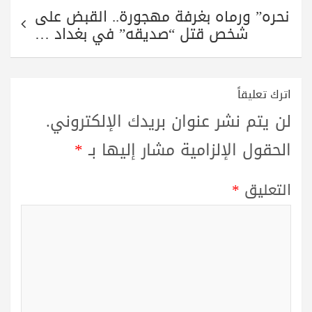
نحره” ورماه بغرفة مهجورة.. القبض على
شخص قتل “صديقه” في بغداد …
اترك تعليقاً
لن يتم نشر عنوان بريدك الإلكتروني.
الحقول الإلزامية مشار إليها بـ
*
التعليق
*