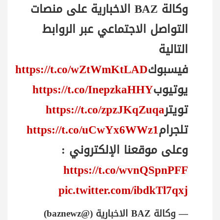
وكالة BAZ الاخبارية على منصات
التواصل الاجتماعي عبر الروابط
التالية
فيسبوك
https://t.co/wZtWmKtLAD
يوتيوب
https://t.co/InepzkaHHY
تويتر
https://t.co/zpzJKqZuqa
تلجرام
https://t.co/uCwYx6WWz1
وعلى موقعنا الإلكتروني :
https://t.co/wvnQSpnPFF
pic.twitter.com/ibdkTl7qxj
— وكالة BAZ الاخبارية (@baznewz)