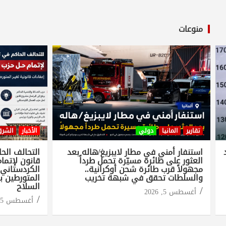
منوعات
تقارير
المانيا
دولي
الأخبار
الشرق
استنفار أمني في مطار لايبزيغ/هاله بعد
التحالف الح
العثور على طائرة مسيّرة تحمل طرداً
قانون لإتما
مجهولاً قرب طائرة شحن أوكرانية..
الكردستاني..
والسلطات تحقق في شبهة تخريب
المتورطين با
السلاح
أغسطس 5, 2026
أغسطس 5, 2026