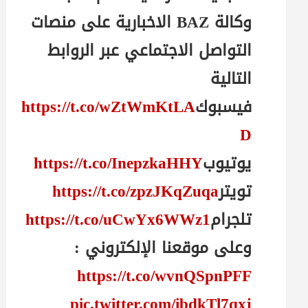
وكالة BAZ الاخبارية على منصات
التواصل الاجتماعي عبر الروابط
التالية
فيسبوك
https://t.co/wZtWmKtLA
D
يوتيوب
https://t.co/InepzkaHHY
تويتر
https://t.co/zpzJKqZuqa
تلجرام
https://t.co/uCwYx6WWz1
وعلى موقعنا الإلكتروني :
https://t.co/wvnQSpnPFF
pic.twitter.com/ibdkTl7qxj