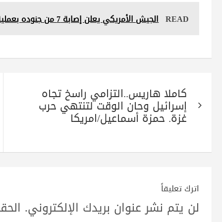
re
ts
tte
gr
bo
READ
الجيش الأمريكي يعلن إصابة 7 من جنوده بعملية صحراء الأنبار
A
r
a
ok
pp
m
تصفّح
كاملا هاريس..التزامي راسخ تجاه
المقالات
إسرائيل وحان الوقت لتنتهي حرب
غزة. حمزة أسماعيل/امريكا
اترك تعليقاً
لن يتم نشر عنوان بريدك الإلكتروني.
الحقو