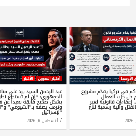
 الأوسط
أختيار المحررين
الأخبار
اكم في تركيا يقدّم مشروع
عبد الرحمن السيد يرد على منا
م حل حزب العمال
الجمهوري: “إن لم تستطع ن
 إعفاءات قانونية لغير
بشكل صحيح فأبقِه بعيداً عن ف
لقتل وآلية رسمية لنزع
وترمب يصفه بـ”الشيوعي” و”ا
لإسرائيل”
أغسطس 6, 2026