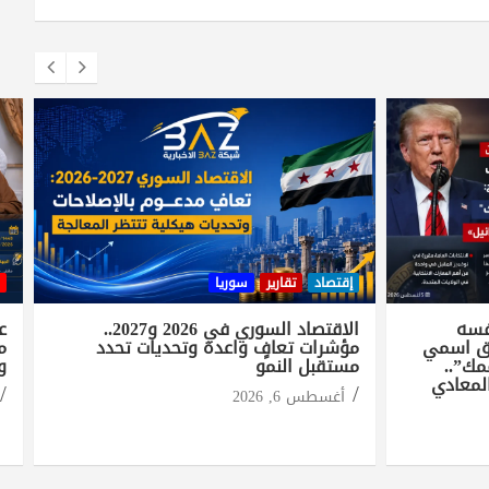
إقتصاد
تقارير
سوريا
فسه
الاقتصاد السوري في 2026 و2027..
ع
طق اسمي
مؤشرات تعافٍ واعدة وتحديات تحدد
م
مك”..
مستقبل النمو
و
لمعادي
أغسطس 6, 2026