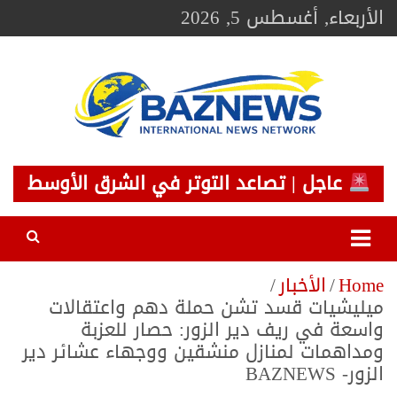
Ski
الأربعاء, أغسطس 5, 2026
t
conten
BAZNEWS
شبكة باز الإخبارية
عاجل | تصاعد التوتر في الشرق الأوسط
Home
الأخبار
ميليشيات قسد تشن حملة دهم واعتقالات
واسعة في ريف دير الزور: حصار للعزبة
ومداهمات لمنازل منشقين ووجهاء عشائر دير
الزور- BAZNEWS