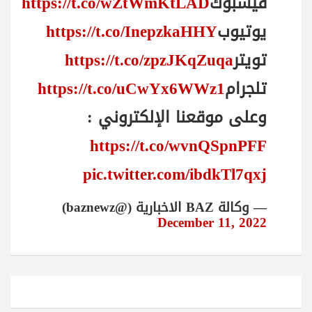
فيسبوك
https://t.co/wZtWmKtLAD
يوتيوب
https://t.co/InepzkaHHY
تويتر
https://t.co/zpzJKqZuqa
تلجرام
https://t.co/uCwYx6WWz1
وعلى موقعنا الإلكتروني :
https://t.co/wvnQSpnPFF
pic.twitter.com/ibdkTl7qxj
— وكالة BAZ الاخبارية (@baznewz)
December 11, 2022