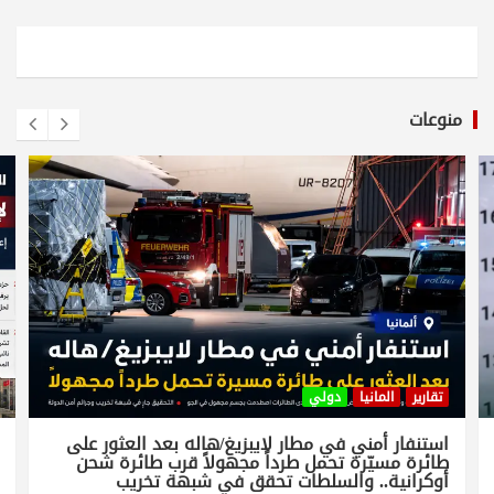
منوعات
تقارير
المانيا
دولي
استنفار أمني في مطار لايبزيغ/هاله بعد العثور على
طائرة مسيّرة تحمل طرداً مجهولاً قرب طائرة شحن
أوكرانية.. والسلطات تحقق في شبهة تخريب