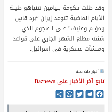
وقد ظلت حكومة بنيامين نتنياهو طيلة
الأيام الماضية تتوعد إيران “برد قاسٍ
ومؤلم وعنيف” على الهجوم الذي
شنته مطلع الشهر الجاري على قواعد
ومنشآت عسكرية في إسرائيل.
أخبار ذات صلة
تابع آخر الأخبار على Baznews
S
W
T
Te
Fa
ha
ha
wi
le
ce
re
ts
tte
gr
bo