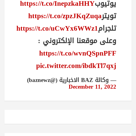
يوتيوب
https://t.co/InepzkaHHY
تويتر
https://t.co/zpzJKqZuqa
تلجرام
https://t.co/uCwYx6WWz1
وعلى موقعنا الإلكتروني :
https://t.co/wvnQSpnPFF
pic.twitter.com/ibdkTl7qxj
— وكالة BAZ الاخبارية (@baznewz)
December 11, 2022