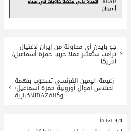
READ
افتتاح ثاني محطة حاويات في ميناء
A
r
a
ok
أبيدجان
pp
m
تصفّح
جو بايدن أي محاولة من إيران لاغتيال
المقالات
ترامب ستُعتبر عملا حربيا حمزة أسماعيل/
امريكا
زعيمة اليمين الفرنسي تسجوب بتهمة
اختلاس أموال أوروبية حمزة أسماعيل/
وكالةBAZالاخبارية
اترك تعليقاً