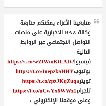
متابعينا الأعزاء يمكنكم متابعة
وكالة BAZ الاخبارية على منصات
التواصل الاجتماعي عبر الروابط
التالية
فيسبوك
https://t.co/wZtWmKtLAD
يوتيوب
https://t.co/InepzkaHHY
تويتر
https://t.co/zpzJKqZuqa
تلجرام
https://t.co/uCwYx6WWz1
وعلى موقعنا الإلكتروني :