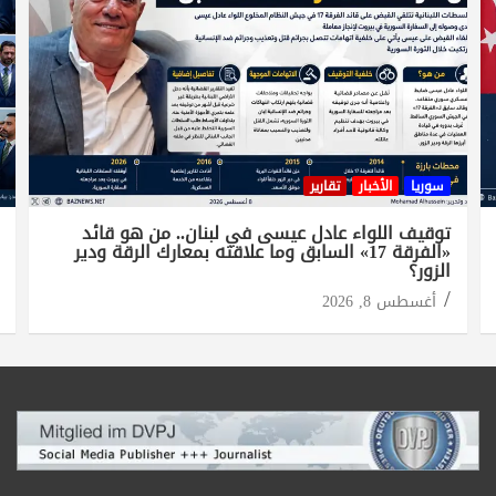
سوريا
الأخبار
تقارير
توقيف اللواء عادل عيسى في لبنان.. من هو قائد
«الفرقة 17» السابق وما علاقته بمعارك الرقة ودير
الزور؟
أغسطس 8, 2026