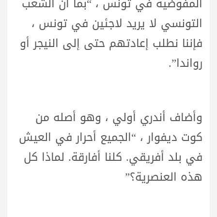
المفوضية في تونس ، “بما أن الشعب
التونسي لا يريد لاجئين في تونس ،
فإننا نطلب إعادتهم حتى إلى النيجر أو
رواندا”.
وأضاف أندري أولي ، وهو أصله من
كوت ديفوار ، “الجميع أحرار في العيش
في بلد أفريقي. كلنا أفارقة. لماذا كل
هذه العنصرية؟”