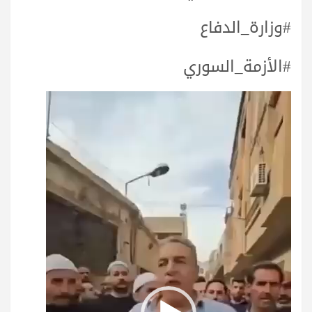
#وزارة_الدفاع
#الأزمة_السوري
مشغل
الفيديو