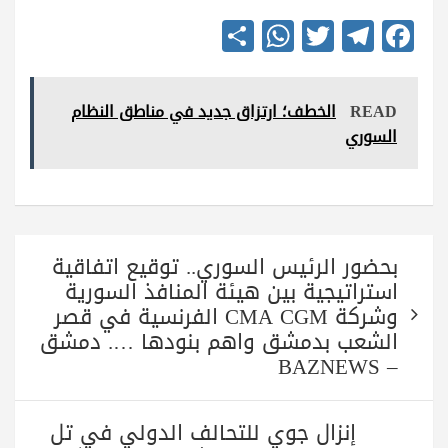
S
W
T
Te
Fa
ha
ha
wi
le
ce
re
ts
tte
gr
bo
READ
الخطف؛ ارتزاق جديد في مناطق النظام
A
r
a
ok
السوري
pp
m
تصفّح
بحضور الرئيس السوري.. توقيع اتفاقية
المقالات
استراتيجية بين هيئة المنافذ السورية
وشركة CMA CGM الفرنسية في قصر
الشعب بدمشق واهم بنودها …. دمشق
– BAZNEWS
إنزال جوي للتحالف الدولي في تل