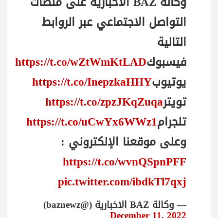
وكالة BAZ الاخبارية على منصات
التواصل الاجتماعي عبر الروابط
التالية
فيسبوك
https://t.co/wZtWmKtLAD
يوتيوب
https://t.co/InepzkaHHY
تويتر
https://t.co/zpzJKqZuqa
تلجرام
https://t.co/uCwYx6WWz1
وعلى موقعنا الإلكتروني :
https://t.co/wvnQSpnPFF
pic.twitter.com/ibdkTl7qxj
— وكالة BAZ الاخبارية (@baznewz)
December 11, 2022