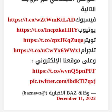
التالية
فيسبوك
https://t.co/wZtWmKtLAD
يوتيوب
https://t.co/InepzkaHHY
تويتر
https://t.co/zpzJKqZuqa
تلجرام
https://t.co/uCwYx6WWz1
وعلى موقعنا الإلكتروني :
https://t.co/wvnQSpnPFF
pic.twitter.com/ibdkTl7qxj
— وكالة BAZ الاخبارية (@baznewz)
December 11, 2022