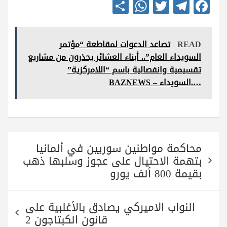
S
W
T
Te
Fa
ha
ha
wi
le
ce
re
ts
tte
gr
bo
READ
تصاعد الدعوات لمقاطعة “مؤتمر
A
r
a
ok
السويداء العام”.. أبناء العشائر يحذرون من مشاريع
pp
m
تقسيمية وانفصالية باسم “اللامركزية”
….السويداء – BAZNEWS
تصفّح
محاكمة مواطنين سوريين في ألمانيا
المقالات
بتهمة الاحتيال على عجوز وسلبها ذهب
بقيمة 800 ألف يورو
النواب الاميركي يصادق بالأغلبية على
قانون الكبتاجون 2