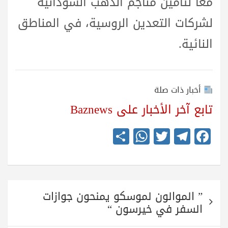
معًا لتأمين مناجم الذهب السودانية
لشركات التعدين الروسية، في المناطق
النائية.
أخبار ذات صلة
تابع آخر الأخبار على Baznews
S
W
T
Te
Fa
ha
ha
wi
le
ce
re
ts
tte
gr
bo
A
r
a
ok
تصفّح
pp
m
” الموالون لموسكو يمنحون جوازات
المقالات
السفر في خيرسون “