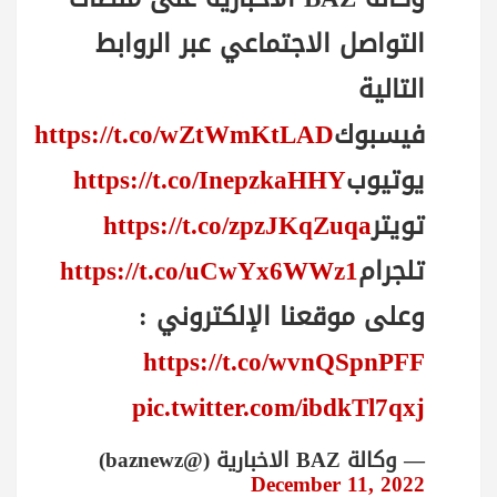
التواصل الاجتماعي عبر الروابط
التالية
فيسبوك
https://t.co/wZtWmKtLAD
يوتيوب
https://t.co/InepzkaHHY
تويتر
https://t.co/zpzJKqZuqa
تلجرام
https://t.co/uCwYx6WWz1
وعلى موقعنا الإلكتروني :
https://t.co/wvnQSpnPFF
pic.twitter.com/ibdkTl7qxj
— وكالة BAZ الاخبارية (@baznewz)
December 11, 2022