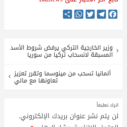
S
W
T
Te
Fa
ha
ha
wi
le
ce
re
ts
tte
gr
bo
A
r
a
ok
تصفّح
pp
m
وزير الخارجية التركي يرفض شروط الأسد
المقالات
المسبقة لانسحاب تركيا من سوريا
ألمانيا تسحب من مينوسما وتقرر تعزيز
تعاونها مع مالي
اترك تعليقاً
لن يتم نشر عنوان بريدك الإلكتروني.