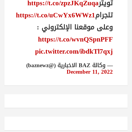
تويتر
https://t.co/zpzJKqZuqa
تلجرام
https://t.co/uCwYx6WWz1
وعلى موقعنا الإلكتروني :
https://t.co/wvnQSpnPFF
pic.twitter.com/ibdkTl7qxj
— وكالة BAZ الاخبارية (@baznewz)
December 11, 2022