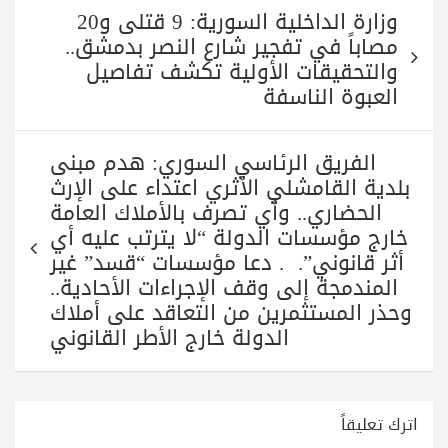
تصفّح
pp
m
وزارة الداخلية السورية: 9 قتلى و20
المقالات
مصاباً في تفجير شارع النصر بدمشق..
والتحقيقات الأولية تكشف تفاصيل
العبوة الناسفة
الفريق الرئاسي السوري: هدم مبنى
بلدية القامشلي الأثري اعتداء على الإرث
الحضاري.. وأي تصرف بالأملاك العامة
خارج مؤسسات الدولة “لا يترتب عليه أي
أثر قانوني”. . دعا مؤسسات “قسد” غير
المندمجة إلى وقف الإجراءات الأحادية..
وحذر المستثمرين من التعاقد على أملاك
الدولة خارج الأطر القانوني
اترك تعليقاً