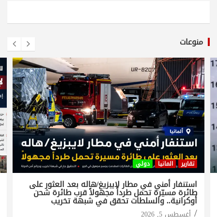
منوعات
تقارير
المانيا
دولي
استنفار أمني في مطار لايبزيغ/هاله بعد العثور على
طائرة مسيّرة تحمل طرداً مجهولاً قرب طائرة شحن
أوكرانية.. والسلطات تحقق في شبهة تخريب
أغسطس 5, 2026