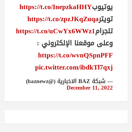
يوتيوب
https://t.co/InepzkaHHY
تويتر
https://t.co/zpzJKqZuqa
تلجرام
https://t.co/uCwYx6WWz1
وعلى موقعنا الإلكتروني :
https://t.co/wvnQSpnPFF
pic.twitter.com/ibdkTl7qxj
— شبكة BAZ الاخبارية (@baznewz)
December 11, 2022