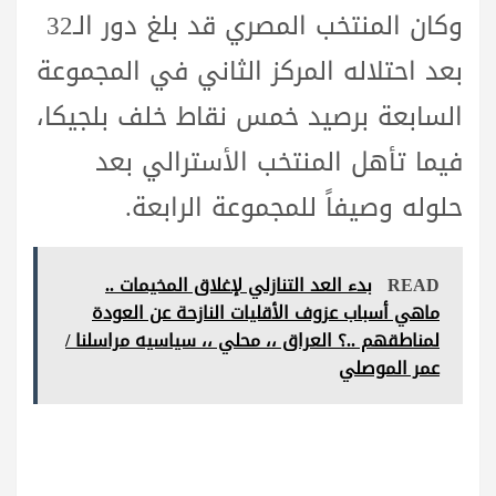
وكان المنتخب المصري قد بلغ دور الـ32
بعد احتلاله المركز الثاني في المجموعة
السابعة برصيد خمس نقاط خلف بلجيكا،
فيما تأهل المنتخب الأسترالي بعد
حلوله وصيفاً للمجموعة الرابعة.
READ
بدء العد التنازلي لإغلاق المخيمات ..
ماهي أسباب عزوف الأقليات النازحة عن العودة
لمناطقهم ..؟ العراق ،، محلي ،، سياسيه مراسلنا /
عمر الموصلي