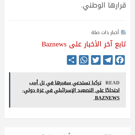
قرارها الوطني.
أخبار ذات صلة
تابع آخر الأخبار على Baznews
S
W
T
Te
Fa
ha
ha
wi
le
ce
re
ts
tte
gr
bo
READ
تركيا تستدعي سفيرها في تل أبيب
A
r
a
ok
احتجاجًا على التصعيد الإسرائيلي في غزة دولي-
pp
m
BAZNEWS
تصفّح