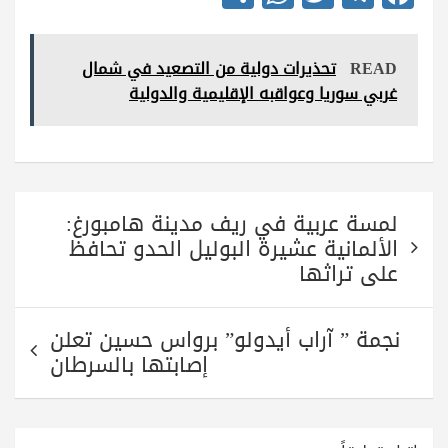
ha
ha
wi
le
ce
re
ts
tte
gr
bo
READ
تحذيرات دولية من التصعيد في شمال
A
r
a
ok
غربي سوريا وعواقبه الإقليمية والدولية
pp
m
تصفّح
لمسة عربية في ريف مدينة هامبورغ:
المقالات
الألمانية عشيرة البوليل الحدو تحافظ
على تراثها
نجمة ” آراب أيدولو” برواس حسين تعلن
إصابتها بالسرطان