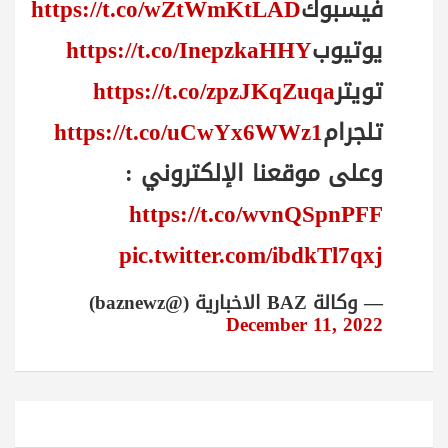
فيسبوك
https://t.co/wZtWmKtLAD
يوتيوب
https://t.co/InepzkaHHY
تويتر
https://t.co/zpzJKqZuqa
تلجرام
https://t.co/uCwYx6WWz1
وعلى موقعنا الإلكتروني :
https://t.co/wvnQSpnPFF
pic.twitter.com/ibdkTl7qxj
— وكالة BAZ الاخبارية (@baznewz)
December 11, 2022