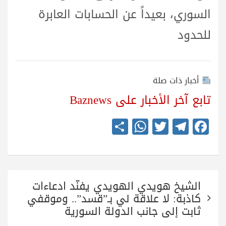
السوري، بعيداً عن الحسابات العابرة
للحدود
أخبار ذات صلة
تابع آخر الأخبار على Baznews
S
W
T
Te
Fa
ha
ha
wi
le
ce
re
ts
tte
gr
bo
A
r
a
ok
تصفّح
pp
m
الشيخ هويدي الهويدي يفنّد ادعاءات
المقالات
كاذبة: لا علاقة لي بـ”قسد”.. وموقفي
ثابت إلى جانب الدولة السورية