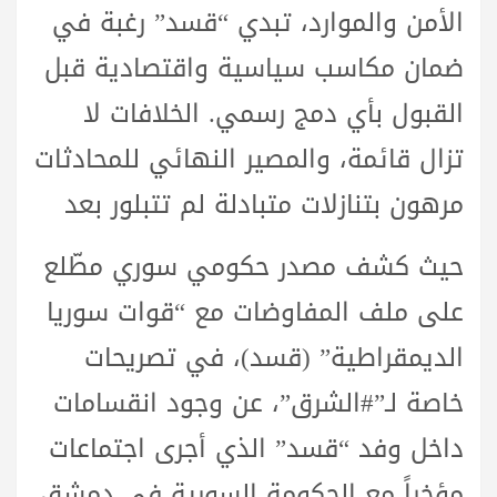
الأمن والموارد، تبدي “قسد” رغبة في
ضمان مكاسب سياسية واقتصادية قبل
القبول بأي دمج رسمي. الخلافات لا
تزال قائمة، والمصير النهائي للمحادثات
مرهون بتنازلات متبادلة لم تتبلور بعد
حيث كشف مصدر حكومي سوري مطّلع
على ملف المفاوضات مع “قوات سوريا
الديمقراطية” (قسد)، في تصريحات
خاصة لـ”#الشرق”، عن وجود انقسامات
داخل وفد “قسد” الذي أجرى اجتماعات
مؤخراً مع الحكومة السورية في دمشق.