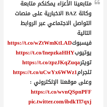
متابعينا الأعزاء يمكنكم متابعة
وكالة BAZ الاخبارية على منصات
التواصل الاجتماعي عبر الروابط
التالية
فيسبوك
https://t.co/wZtWmKtLAD
يوتيوب
https://t.co/InepzkaHHY
تويتر
https://t.co/zpzJKqZuqa
تلجرام
https://t.co/uCwYx6WWz1
وعلى موقعنا الإلكتروني :
https://t.co/wvnQSpnPFF
pic.twitter.com/ibdkTl7qxj