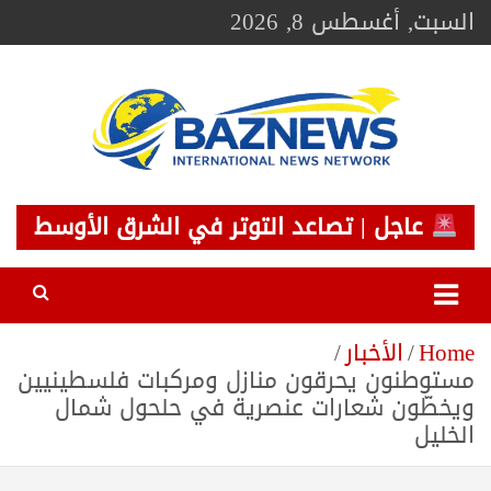
Ski
السبت, أغسطس 8, 2026
t
conten
BAZNEWS
شبكة باز الإخبارية
عاجل | تصاعد التوتر في الشرق الأوسط
Home
الأخبار
مستوطنون يحرقون منازل ومركبات فلسطينيين
ويخطّون شعارات عنصرية في حلحول شمال
الخليل