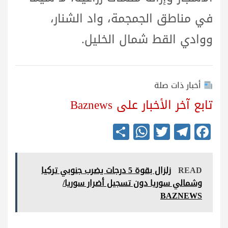
في مناطق الجمجمة، واد الشنار،
ووادي القط شمال الخليل.
أخبار ذات صلة
تابع آخر الأخبار على Baznews
S
W
T
Te
Fa
ha
ha
wi
le
ce
re
ts
tte
gr
bo
READ
زلزال بقوة 5 درجات يضرب جنوبي تركيا
A
r
a
ok
وشمالي سوريا دون تسجيل أضرار سوريا/
pp
m
BAZNEWS