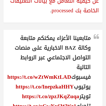
عن كيفية التعامل مع بيانات التعليقات
الخاصة بك processed
.
متابعينا الأعزاء يمكنكم متابعة
وكالة BAZ الاخبارية على منصات
التواصل الاجتماعي عبر الروابط
التالية
فيسبوك
https://t.co/wZtWmKtLAD
يوتيوب
https://t.co/InepzkaHHY
تويتر
https://t.co/zpzJKqZuqa