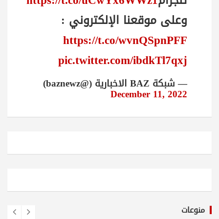
تلجرام
https://t.co/uCwYx6WWz1
وعلى موقعنا الإلكتروني :
https://t.co/wvnQSpnPFF
pic.twitter.com/ibdkTl7qxj
— شبكة BAZ الاخبارية (@baznewz)
December 11, 2022
منوعات