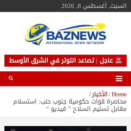
Ski
السبت, أغسطس 8, 2026
t
conten
BAZNEWS
شبكة باز الإخبارية
عاجل | تصاعد التوتر في الشرق الأوسط
Home
الأخبار
محاصرة قوات حكومية جنوب حلب: استسلام
مقابل تسليم السلاح ” فيديو “