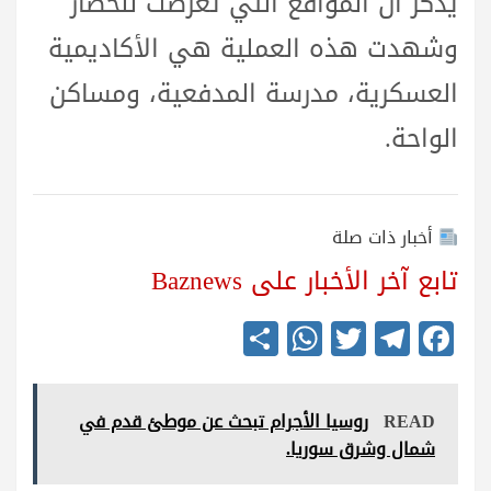
يُذكر أن المواقع التي تعرضت للحصار
وشهدت هذه العملية هي الأكاديمية
العسكرية، مدرسة المدفعية، ومساكن
الواحة.
أخبار ذات صلة
تابع آخر الأخبار على Baznews
S
W
T
Te
Fa
ha
ha
wi
le
ce
re
ts
tte
gr
bo
READ
روسيا الأجرام تبحث عن موطئ قدم في
A
r
a
ok
شمال وشرق سوريا.
pp
m