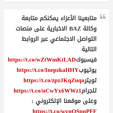
متابعينا الأعزاء يمكنكم متابعة
وكالة BAZ الاخبارية على منصات
التواصل الاجتماعي عبر الروابط
التالية
فيسبوك
https://t.co/wZtWmKtLAD
يوتيوب
https://t.co/InepzkaHHY
تويتر
https://t.co/zpzJKqZuqa
تلجرام
https://t.co/uCwYx6WWz1
وعلى موقعنا الإلكتروني :
https://t.co/wvnQSpnPFF