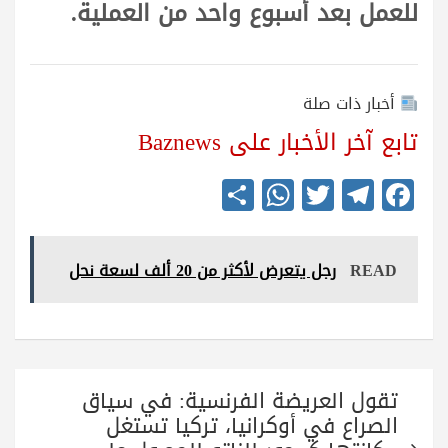
للعمل بعد أسبوع واحد من العملية.
أخبار ذات صلة
تابع آخر الأخبار على Baznews
S
W
T
Te
Fa
ha
ha
wi
le
ce
re
ts
tte
gr
bo
READ
رجل يتعرض لأكثر من 20 ألف لسعة نحل
A
r
a
ok
pp
m
تصفّح
تقول العريضة الفرنسية: في سياق
المقالات
الصراع في أوكرانيا، تركيا تستغل