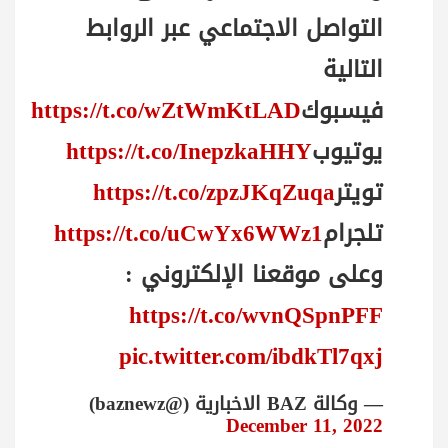
التواصل الاجتماعي عبر الروابط
التالية
فيسبوك
https://t.co/wZtWmKtLAD
يوتيوب
https://t.co/InepzkaHHY
تويتر
https://t.co/zpzJKqZuqa
تلجرام
https://t.co/uCwYx6WWz1
وعلى موقعنا الإلكتروني :
https://t.co/wvnQSpnPFF
pic.twitter.com/ibdkTl7qxj
— وكالة BAZ الاخبارية (@baznewz)
December 11, 2022