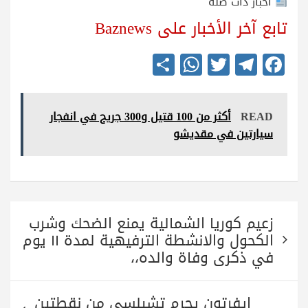
أخبار ذات صلة
تابع آخر الأخبار على Baznews
S
W
T
Te
Fa
ha
ha
wi
le
ce
re
ts
tte
gr
bo
READ
أكثر من 100 قتيل و300 جريح في انفجار
A
r
a
ok
سيارتين في مقديشو
pp
m
تصفّح
زعيم كوريا الشمالية يمنع الضحك وشرب
المقالات
الكحول والانشطة الترفيهية لمدة ١١ يوم
في ذكرى وفاة والده،،
إيفرتون يحرم تشيلسي من نقطتين