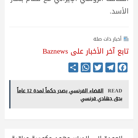
الأسد.
أخبار ذات صلة
تابع آخر الأخبار على Baznews
S
W
T
Te
Fa
ha
ha
wi
le
ce
re
ts
tte
gr
bo
READ
القضاء الفرنسي يصدر حكماً لمدة 12 عاماً
A
r
a
ok
بحق جهادي فرنسي
pp
m
تصفّح