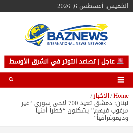
Ski
الخميس, أغسطس 6, 2026
t
conten
BAZNEWS
شبكة باز الإخبارية
عاجل | تصاعد التوتر في الشرق الأوسط
Home
الأخبار
لبنان: دمشق تعيد 700 لاجئ سوري “غير
مرغوب فيهم” يشكلون “خطراً أمنياً
وديموغرافياً”