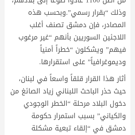
من أصل 1100 عادوا طوعاً إلى بلادهم،
وذلك “بقرار رسمي”.وبحسب هذه
المصادر، فإن دمشق تصنف أغلب
اللاجئين السوريين بأنهم “غير مرغوب
فيهم” ويشكلون “خطراً أمنياً
وديموغرافياً” على استقرارها.
أثار هذا القرار قلقاً واسعاً في لبنان،
حيث حذر الباحث اللبناني زياد الصائغ من
دخول البلاد مرحلة “الخطر الوجودي
والكياني” بسبب استمرار حكومة
دمشق في “إلقاء تبعية مشكلة