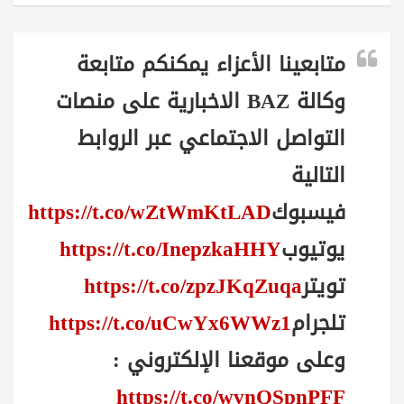
متابعينا الأعزاء يمكنكم متابعة
وكالة BAZ الاخبارية على منصات
التواصل الاجتماعي عبر الروابط
التالية
فيسبوك
https://t.co/wZtWmKtLAD
يوتيوب
https://t.co/InepzkaHHY
تويتر
https://t.co/zpzJKqZuqa
تلجرام
https://t.co/uCwYx6WWz1
وعلى موقعنا الإلكتروني :
https://t.co/wvnQSpnPFF