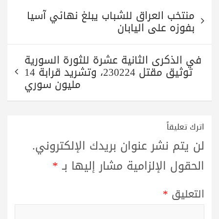
A
r
a
ok
تصفّح
pp
m
منتخب العراق للشباب يبلغ نهائي آسيا
المقالات
بفوزه على اليابان
في الذكرى الثانية عشرة للثورة السورية
توثيق مقتل 230224، وتشريد قرابة 14
مليون سوري
اترك تعليقاً
لن يتم نشر عنوان بريدك الإلكتروني.
الحقول الإلزامية مشار إليها بـ
*
التعليق
*