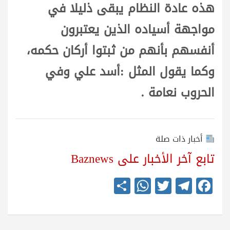
هذه عادة النظام يبقى ذليلا في
مواجهة أسياده الذين يعتبرون
أنفسهم بأنهم من ثبتوا أركان حكمه،
وكما يقول المثل :أسد علي وفي
الحروب نعامة .
أخبار ذات صلة
تابع آخر الأخبار على Baznews
S
W
T
Te
Fa
ha
ha
wi
le
ce
re
ts
tte
gr
bo