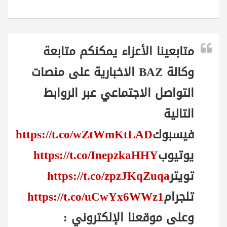
متابعينا الأعزاء يمكنكم متابعة
وكالة BAZ الاخبارية على منصات
التواصل الاجتماعي عبر الروابط
التالية
فيسبوك
https://t.co/wZtWmKtLAD
يوتيوب
https://t.co/InepzkaHHY
تويتر
https://t.co/zpzJKqZuqa
تلجرام
https://t.co/uCwYx6WWz1
وعلى موقعنا الإلكتروني :