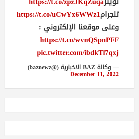
تويتر
https://t.co/zpzJKqZuqa
تلجرام
https://t.co/uCwYx6WWz1
وعلى موقعنا الإلكتروني :
https://t.co/wvnQSpnPFF
pic.twitter.com/ibdkTl7qxj
— وكالة BAZ الاخبارية (@baznewz)
December 11, 2022