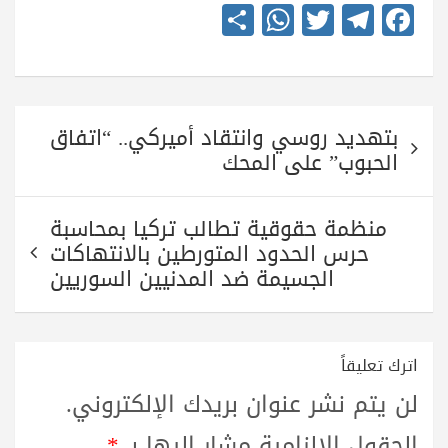
S
W
T
Te
Fa
ha
ha
wi
le
ce
re
ts
tte
gr
bo
A
r
a
ok
تصفّح
pp
m
بتهديد روسي وانتقاد أميركي.. “اتفاق
المقالات
الحبوب” على المحك
منظمة حقوقية تطالب تركيا بمحاسبة
حرس الحدود المتورطين بالانتهاكات
الجسيمة ضد المدنيين السوريين
اترك تعليقاً
لن يتم نشر عنوان بريدك الإلكتروني.
الحقول الإلزامية مشار إليها بـ
*