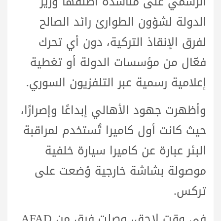
الرسمي على مناشدة أطلقها وزير
الدولة لشؤون الطوارئ رائد الصالح
لفرق الإنقاذ التركية، دون أي تحرك
فعّال من مؤسسات الدولة أو تغطية
إعلامية رسمية عبر التلفزيون السوري.
وأظهرت جهود الأهالي إبداعًا وإصرارًا،
حيث كانت أول كاميرا تُستخدم لمراقبة
البئر عبارة عن كاميرا سيارة خلفية
موصولة بشاشة خارجية وُضعت على
تركس.
في وقت لاحق، وصلت فرق من AFAD