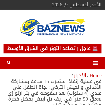
Ski
الأحد, أغسطس 9, 2026
t
conten
BAZNEWS
شبكة باز الإخبارية
عاجل | تصاعد التوتر في الشرق الأوسط
Home
الأخبار
في عملية إنقاذ استمرت 16 ساعة بمشاركة
الأهالي والجيش التركي: نجاة الطفل علي
عبدي (4 سنوات) بعد سقوطه في بئر ارتوازي
بعمق 50 متراً في ريف تل أبيض بفضل فكرة
مبتكرة من مسنّ ستيني