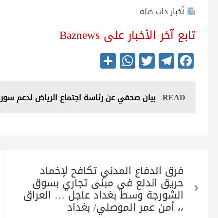
أخبار ذات صلة
تابع آخر الأخبار على Baznews
S
W
T
Te
Fa
ha
ha
wi
le
ce
re
ts
tte
gr
bo
READ
بيان صحفي عن رئاسة اجتماع الرياض لدعم سوري
A
r
a
ok
pp
m
تصفّح
فرق الدفاع المدني تكافح لإخماد
المقالات
حريق اندلع في مبنى تجاري بسوق
الشورجة وسط بغداد عاجل … العراق
،، أمن عمر الموصلي/ بغداد