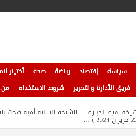
سياسة
إقتصاد
رياضة
صحة
أختيار الم
فريق الأدارة والتحرير
شروط الاستخدام
من نحن
يخة اميه الجباره … الشيخة السنية أمية ضحت بن