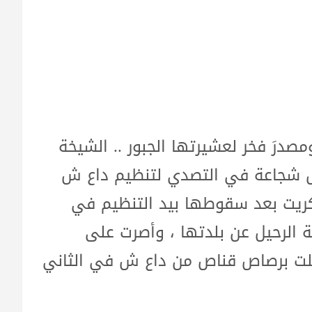
مصدرَ فخر لعشيرتها الجبور .. الشيخة
رجال شجاعة في التصدي لتنظيم داع ش
كريت بعد سقوطها بيد التنظيم في
ة الرحيل عن بلدتها ، وأصرت على
ُتلت برصاص قناص من داع ش في الثاني