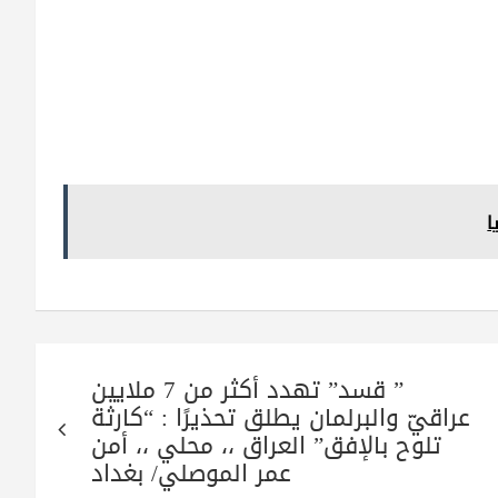
ا
” قسد” تهدد أكثر من 7 ملايين
عراقيّ والبرلمان يطلق تحذيرًا : “كارثة
تلوح بالإفق” العراق ،، محلي ،، أمن
عمر الموصلي/ بغداد