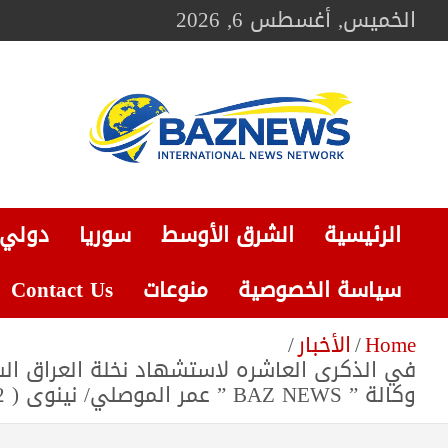
Ski
الخميس, أغسطس 6, 2026
t
conten
BAZNEWS
شبكة باز الإخبارية
الرئيسية
الشرق الأوسط
سوريا
دولي
سياسة الخصوصية
منوعات
Contact Us
Home
الأخبار
في الذكرى العاشره لاستشهاد نخلة العراق الش
وكالة ” BAZ NEWS ” عمر الموصلي/ نينوى ( 22 حزيران 2024 ) …