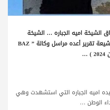
ق الشيخة اميه الجباره … الشيخة
السنية أمية ضحت بنفسها لتحمي جنوداً شيعة تقرير أعده مراسل وكالة ” BAZ
يده اميه الجباره التي استشهدت وهي
اء الوطن …