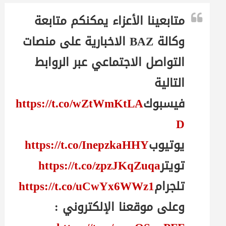
متابعينا الأعزاء يمكنكم متابعة
وكالة BAZ الاخبارية على منصات
التواصل الاجتماعي عبر الروابط
التالية
فيسبوك
https://t.co/wZtWmKtLA
D
يوتيوب
https://t.co/InepzkaHHY
تويتر
https://t.co/zpzJKqZuqa
تلجرام
https://t.co/uCwYx6WWz1
وعلى موقعنا الإلكتروني :