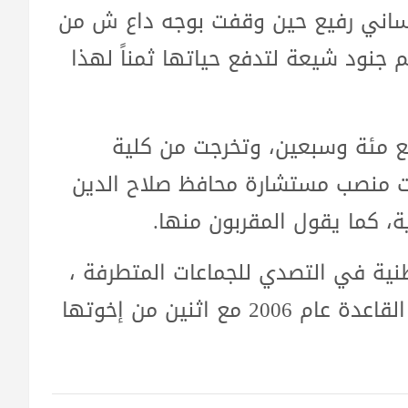
نساني رفيع حين وقفت بوجه داع ش من
 جنود شيعة لتدفع حياتها ثمناً لهذا
سع مئة وسبعين، وتخرجت من كلية
 جامعة تكريت عام 2012، تولت منصب مستشارة محافظ صلاح الدين
، كما يقول المقربون منها.
نية في التصدي للجماعات المتطرفة ،
فوالدها الشيخ ناجي الجبارة اغتاله عناصر القاعدة عام 2006 مع اثنين من إخوتها