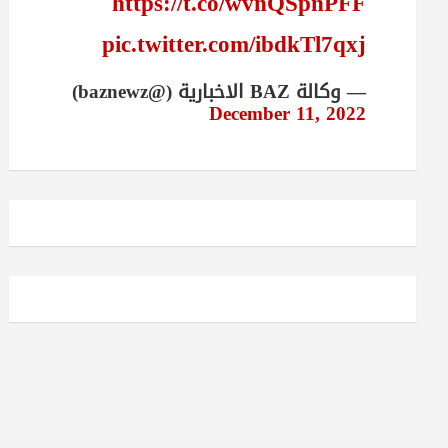
https://t.co/wvnQSpnPFF
pic.twitter.com/ibdkTl7qxj
— وكالة BAZ الاخبارية (@baznewz)
December 11, 2022