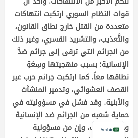
للكمِّ الأكبر من الانتهاكات. وأكَّد أن
قوات النظام السوري ارتكبت انتهاكات
متعددة من القتل خارج نطاق القانون،
والتَّعذيب، والتشريد القسري، وغير ذلك
من الجرائم التي ترقى إلى جرائم ضدَّ
الإنسانية؛ بسبب منهجيتها وسِعَةِ
نطاقها معاً. كما ارتكبت جرائم حرب عبر
القصف العشوائي، وتدمير المنشآت
والأبنية. وقد فشل في مسؤوليته في
حماية شعبه من الجرائم ضد الإنسانية
وجرائم الحرب، وإن من مسؤولية
Arabic