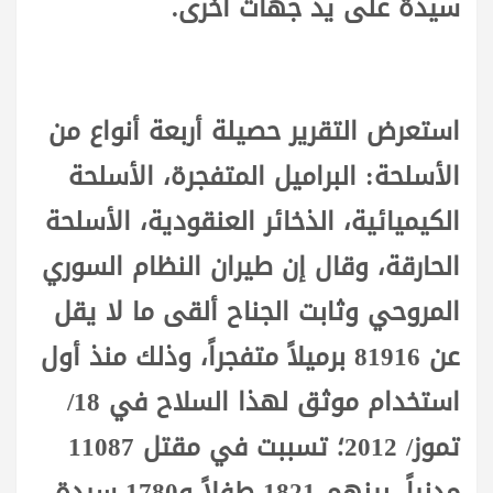
سيدة على يد جهات أخرى.
استعرض التقرير حصيلة أربعة أنواع من
الأسلحة: البراميل المتفجرة، الأسلحة
الكيميائية، الذخائر العنقودية، الأسلحة
الحارقة، وقال إن طيران النظام السوري
المروحي وثابت الجناح ألقى ما لا يقل
عن 81916 برميلاً متفجراً، وذلك منذ أول
استخدام موثق لهذا السلاح في 18/
تموز/ 2012؛ تسببت في مقتل 11087
مدنياً، بينهم 1821 طفلاً و1780 سيدة