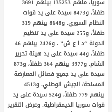
سوريا، منهم 135253 بينهم 3691
طفلاً، و8473 سيدة على يد قوات
النظام السوري. و8648 بينهم 319
طفلاً، و255 سيدة على يد تنظيم
الدولة “د ا ع ش” . و2426 بينهم 46
طفلاً، و44 سيدة على يد هيئة تحرير
الشام. و3977 بينهم 364 طفلاً، و873
سيدة على يد جميع فصائل المعارضة
المسلحة/ الجيش الوطني. و4513
بينهم 779 طفلاً، و524 سيدة على يد
قوات سوريا الديمقراطية. وعرض التقرير