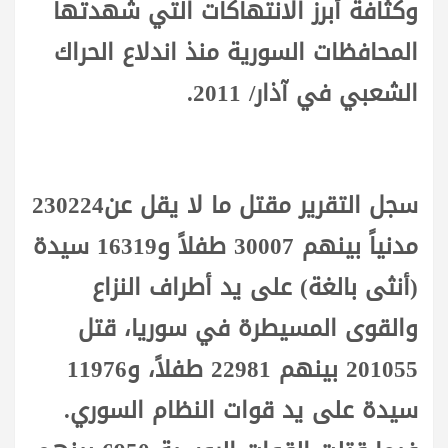
وكثافة أبرز الانتهاكات التي شهدتها
المحافظات السورية منذ اندلاع الحراك
الشعبي في آذار/ 2011.
سجل التقرير مقتل ما لا يقل عن230224
مدنياً بينهم 30007 طفلاً و16319 سيدة
(أنثى بالغة) على يد أطراف النزاع
والقوى المسيطرة في سوريا، قتل
201055 بينهم 22981 طفلاً، و11976
سيدة على يد قوات النظام السوري.