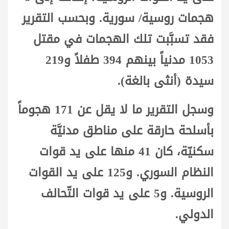
هجمات روسية/ سورية. وبحسب التقرير
فقد تسبَّبت تلك الهجمات في مقتل
1053 مدنياً بينهم 394 طفلاً و219
سيدة (أنثى بالغة).
وسجل التقرير ما لا يقل عن 171 هجوماً
بأسلحة حارقة على مناطق مدنيَّة
سكنيّة، كان 41 منها على يد قوات
النظام السوري. و125 على يد القوات
الروسية. و5 على يد قوات التّحالف
الدولي.