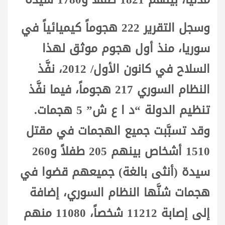
وسجل التقرير 222 هجوماً كيميائياً في
سوريا، منذ أول هجوم موثق لهذا
السلاح في كانون الأول/ 2012، نفَّذ
النظام السوري 217 هجوماً، فيما نفَّذ
تنظيم الدولة “د ا ع ش” 5 هجمات.
وقد تسبَّبت جميع الهجمات في مقتل
1510 أشخاص بينهم 205 طفلاً و260
سيدة (أنثى بالغة) جميعهم قضوا في
هجمات شنَّها النظام السوري، إضافة
إلى إصابة 11212 شخصاً، 11080 منهم