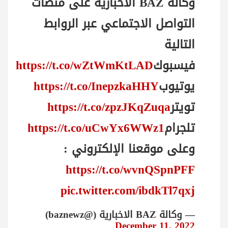
وكالة BAZ الاخبارية على منصات
التواصل الاجتماعي عبر الروابط
التالية
فيسبوك
https://t.co/wZtWmKtLAD
يوتيوب
https://t.co/InepzkaHHY
تويتر
https://t.co/zpzJKqZuqa
تلجرام
https://t.co/uCwYx6WWz1
وعلى موقعنا الإلكتروني :
https://t.co/wvnQSpnPFF
pic.twitter.com/ibdkTl7qxj
— وكالة BAZ الاخبارية (@baznewz)
December 11, 2022