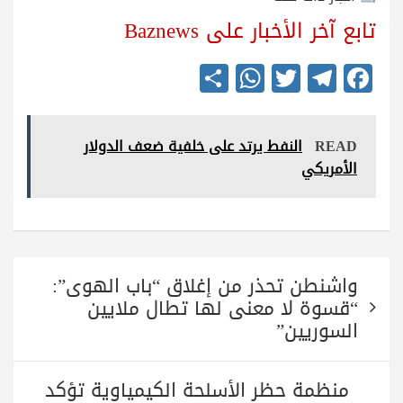
تابع آخر الأخبار على Baznews
S
W
T
Te
Fa
ha
ha
wi
le
ce
re
ts
tte
gr
bo
READ
النفط يرتد على خلفية ضعف الدولار
A
r
a
ok
الأمريكي
pp
m
تصفّح
واشنطن تحذر من إغلاق “باب الهوى”:
المقالات
“قسوة لا معنى لها تطال ملايين
السوريين”
منظمة حظر الأسلحة الكيمياوية تؤكد