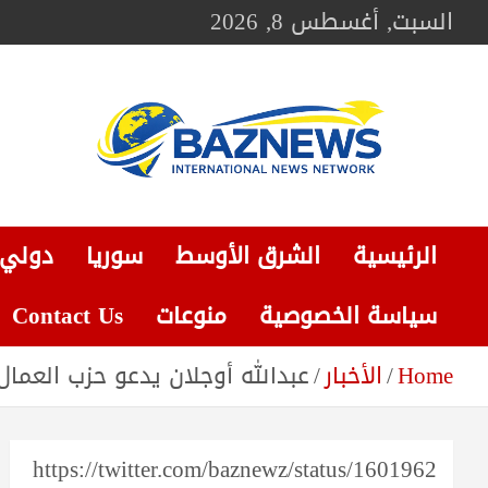
Ski
السبت, أغسطس 8, 2026
t
conten
BAZNEWS
شبكة باز الإخبارية
الرئيسية
الشرق الأوسط
سوريا
دولي
سياسة الخصوصية
منوعات
Contact Us
Home
الأخبار
عبدالله أوجلان يدعو حزب العمال الكر
https://twitter.com/baznewz/status/1601962