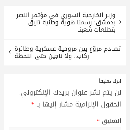
A
r
a
ok
تصفّح
pp
m
وزير الخارجية السوري في مؤتمر النصر
المقالات
بدمشق: رسمنا هوية وطنية تليق
بتطلعات شعبنا
تصادم مروّع بين مروحية عسكرية وطائرة
ركاب.. ولا ناجين حتى اللحظة
اترك تعليقاً
لن يتم نشر عنوان بريدك الإلكتروني.
الحقول الإلزامية مشار إليها بـ
*
التعليق
*