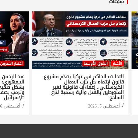
منوعات
الأخبار
الشرق الأوسط
أختيار المحررين
التحالف الحاكم في تركيا يقدّم مشروع
عبد الرحمن 
قانون لإتمام حل حزب العمال
الجمهوري: 
الكردستاني.. إعفاءات قانونية لغير
بشكل صحيح ف
المتورطين بالقتل وآلية رسمية لنزع
وترمب يصفه
السلاح
لإسرائيل”
أغسطس 5, 2026
أغسطس 6, 2026