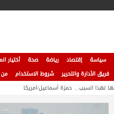
سياسة
إقتصاد
رياضة
صحة
أختيار الم
فريق الأدارة والتحرير
شروط الاستخدام
من نحن
راجها لهذا السبب… حمزة أسماعيل/امريكا