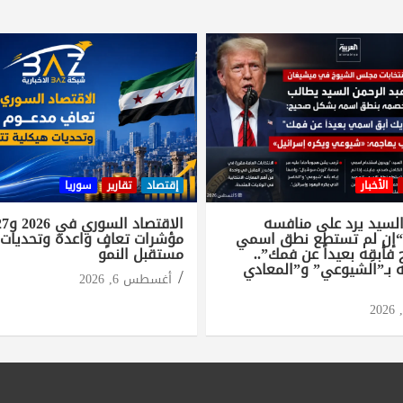
الأخبار
إقتصاد
تقارير
سوريا
السيد يرد على منافسه
“إن لم تستطع نطق اسمي
مؤشرات تعافٍ واعدة وتحديات 
أبقِه بعيداً عن فمك”..
مستقبل النمو
 بـ”الشيوعي” و”المعادي
أغسطس 6, 2026