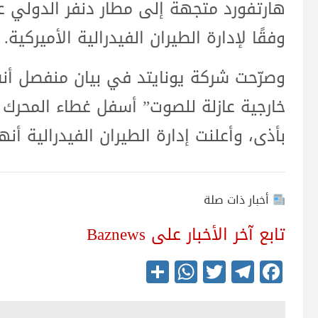
هارتفورد متجهة إلى مطار دنفر الدولي ع
وفقًا لإدارة الطيران الفيدرالية الأميركية.
وصرّحت شركة يونايتد في بيان منفصل أنه
خارجية عازلة للصوت” أسفل غطاء المحرك 
بأذى، وأعلنت إدارة الطيران الفيدرالية أن
أخبار ذات صلة
تابع آخر الأخبار على Baznews
S
W
T
Te
Fa
ha
ha
wi
le
ce
re
ts
tte
gr
bo