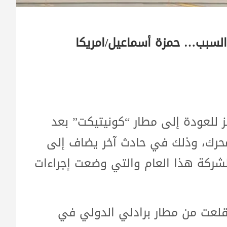
ا السبب… حمزة أسماعيل/امريكا
ز للعودة إلى مطار “كونيتيكت” بعد
لمحرك، وذلك في حادث آخر يضاف إلى
شركة هذا العام والتي وضعت إجراءات
هي من طراز إيرباص A320 قد أقلعت من مطار برادلي الدولي في