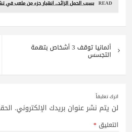
READ
بسبب الحمل الزائد.. انهيار جزء من ملعب في ت
A
r
a
ok
pp
m
تصفّح
ألمانيا توقف 3 أشخاص بتهمة
المقالات
التجسس
اترك تعليقاً
لن يتم نشر عنوان بريدك الإلكتروني.
الحقو
التعليق
*