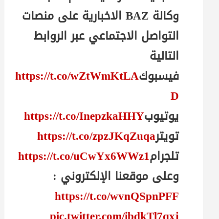
وكالة BAZ الاخبارية على منصات
التواصل الاجتماعي عبر الروابط
التالية
فيسبوك
https://t.co/wZtWmKtLA
D
يوتيوب
https://t.co/InepzkaHHY
تويتر
https://t.co/zpzJKqZuqa
تلجرام
https://t.co/uCwYx6WWz1
وعلى موقعنا الإلكتروني :
https://t.co/wvnQSpnPFF
pic.twitter.com/ibdkTl7qxj