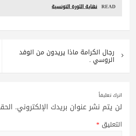
re
ts
tte
gr
bo
READ
نهاية الثورة التونسية
A
r
a
ok
pp
m
تصفّح
رجال الكرامة ماذا يريدون من الوفد
المقالات
الروسي .
اترك تعليقاً
لن يتم نشر عنوان بريدك الإلكتروني.
الحقو
التعليق
*