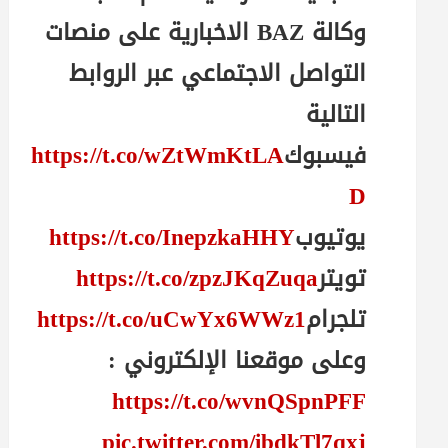
وكالة BAZ الاخبارية على منصات
التواصل الاجتماعي عبر الروابط
التالية
فيسبوك
https://t.co/wZtWmKtLA
D
يوتيوب
https://t.co/InepzkaHHY
تويتر
https://t.co/zpzJKqZuqa
تلجرام
https://t.co/uCwYx6WWz1
وعلى موقعنا الإلكتروني :
https://t.co/wvnQSpnPFF
pic.twitter.com/ibdkTl7qxj