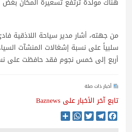
هناك مولدة ترتفع تسعيرة المكان بغض ا
من جهته، أشار مدير سياحة اللاذقية فاد
سلبياً على نسبة إشغالات المنشآت السياح
أربع إلى خمس نجوم فقد حافظت على نسبة إشغال 90
أخبار ذات صلة
تابع آخر الأخبار على Baznews
S
W
T
Te
Fa
ha
ha
wi
le
ce