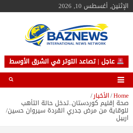
Ski
الإثنين, أغسطس 10, 2026
t
conten
BAZNEWS
شبكة باز الإخبارية
عاجل | تصاعد التوتر في الشرق الأوسط
Home
الأخبار
صحة إقليم كوردستان..تدخل حالة التأهب
للوقاية من مرض جدري القردة سيروان حسين/
اربيل