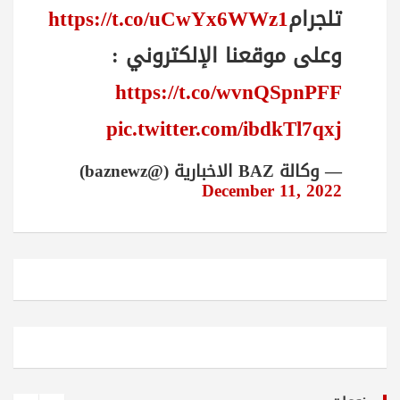
تلجرام
https://t.co/uCwYx6WWz1
وعلى موقعنا الإلكتروني :
https://t.co/wvnQSpnPFF
pic.twitter.com/ibdkTl7qxj
— وكالة BAZ الاخبارية (@baznewz)
December 11, 2022