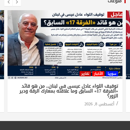
منوعات
سوريا
الأخبار
تقارير
توقيف اللواء عادل عيسى في لبنان.. من هو قائد
«الفرقة 17» السابق وما علاقته بمعارك الرقة ودير
الزور؟
أغسطس 8, 2026