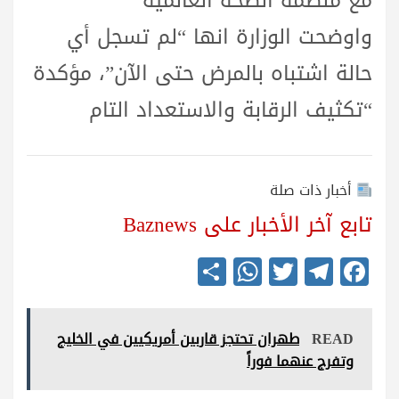
مع منظمة الصحة العالمية
واوضحت الوزارة انها “لم تسجل أي
حالة اشتباه بالمرض حتى الآن”، مؤكدة
“تكثيف الرقابة والاستعداد التام
أخبار ذات صلة
تابع آخر الأخبار على Baznews
S
W
T
Te
Fa
ha
ha
wi
le
ce
re
ts
tte
gr
bo
READ
طهران تحتجز قاربين أمريكيين في الخليج
A
r
a
ok
وتفرج عنهما فوراً
pp
m