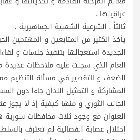
معالم المرحلة القادمة و تحدياتها و عقاب
عراقيلها .
ثالثاً . الشرعية الشعبية الجماهيرية .
يأخذ الكثير من المتابعين و المهتمين الح
الجديدة استعجالها بتنفيذ جلسات و لقاءات
العام الذي سجلت عليه ملاحظات عديدة م
الضعف و التقصير في مسألة التنظيم مما 
المشاركة و التمثيل اللذان جاءا دون ال
الجانب الثوري و منها كيفية إذ لا يجوز 
العنوان مع وجود ثلاث محافظات سورية هي
إحتلال عصابة انفصالية لم تعترف بالسلطة