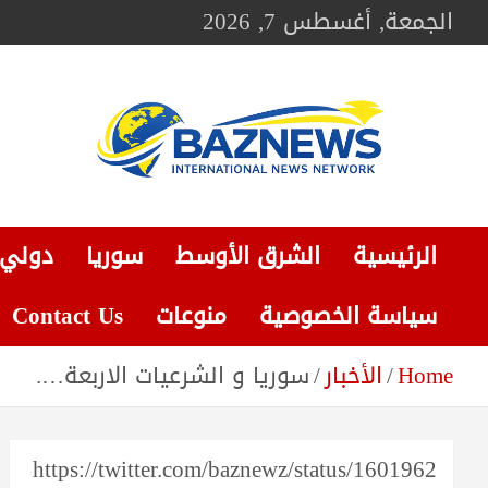
Ski
الجمعة, أغسطس 7, 2026
t
conten
BAZNEWS
شبكة باز الإخبارية
الرئيسية
الشرق الأوسط
سوريا
دولي
سياسة الخصوصية
منوعات
Contact Us
Home
الأخبار
سوريا و الشرعيات الاربعة….
https://twitter.com/baznewz/status/1601962