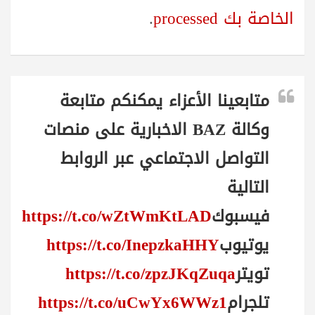
الخاصة بك processed
.
متابعينا الأعزاء يمكنكم متابعة
وكالة BAZ الاخبارية على منصات
التواصل الاجتماعي عبر الروابط
التالية
فيسبوك
https://t.co/wZtWmKtLAD
يوتيوب
https://t.co/InepzkaHHY
تويتر
https://t.co/zpzJKqZuqa
تلجرام
https://t.co/uCwYx6WWz1