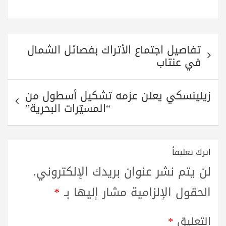
ha
ha
wi
le
ce
re
ts
tte
gr
bo
A
r
a
ok
تصفّح
pp
m
تفاصيل اجتماع الأتراك بفصائل الشمال
المقالات
في عنتاب
زيلينسكي يعلن عزمه تشكيل أسطول من
“المسيّرات البحرية”
اترك تعليقاً
لن يتم نشر عنوان بريدك الإلكتروني.
الحقول الإلزامية مشار إليها بـ
*
التعليق
*