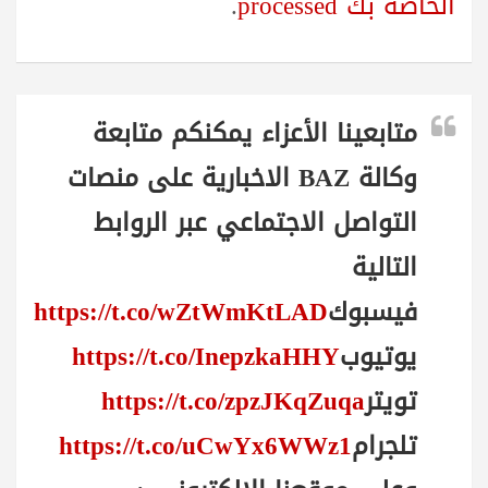
الخاصة بك processed
.
متابعينا الأعزاء يمكنكم متابعة
وكالة BAZ الاخبارية على منصات
التواصل الاجتماعي عبر الروابط
التالية
فيسبوك
https://t.co/wZtWmKtLAD
يوتيوب
https://t.co/InepzkaHHY
تويتر
https://t.co/zpzJKqZuqa
تلجرام
https://t.co/uCwYx6WWz1