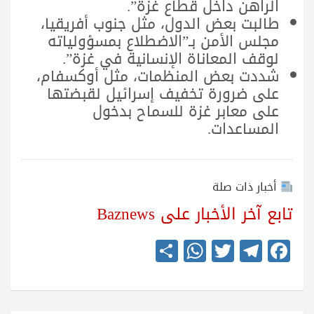
الراهن داخل قطاع غزة”.
طالبت بعض الدول، مثل جنوب أفريقيا،
مجلس الأمن بـ”الاضطلاع بمسؤولياته
لوقف المعاناة الإنسانية في غزة”.
شددت بعض المنظمات، مثل أوكسفام،
على ضرورة تخفيف إسرائيل لقبضتها
على معابر غزة للسماح بدخول
المساعدات.
أخبار ذات صلة
تابع آخر الأخبار على Baznews
S
W
T
Te
Fa
ha
ha
wi
le
ce
re
ts
tte
gr
bo