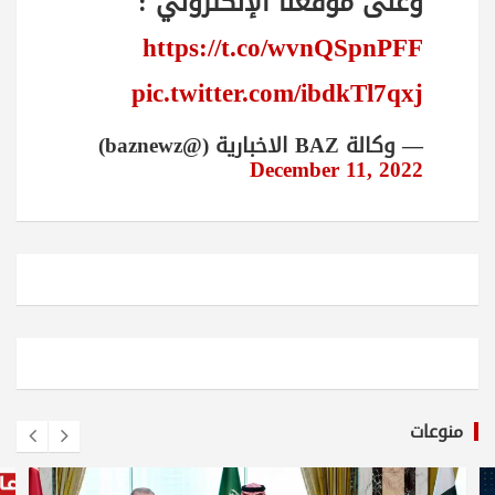
وعلى موقعنا الإلكتروني :
https://t.co/wvnQSpnPFF
pic.twitter.com/ibdkTl7qxj
— وكالة BAZ الاخبارية (@baznewz)
December 11, 2022
منوعات