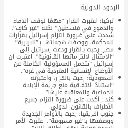
الردود الدولية
تركيا: اعتبرت القرار “مهمًا لوقف الدماء
والدموع في فلسطين” لكنه “غير كافٍ”.
شددت على ضرورة التزام إسرائيل بقرارات
المحكمة، ووصفت هجماتها بـ”البربرية”.
مصر: رحبت بالقرار ودعت إسرائيل إلى
“الامتثال لالتزاماتها القانونية”. اعتبرت أن
إسرائيل “تتحمل المسؤولية الكاملة عن
الأوضاع الإنسانية المتردية في غزة”.
السعودية: رحبت بالقرار، واعتبرته
“استنادًا لاتفاقية منع جريمة الإبادة
الجماعية والمعاقبة عليها”.
كندا: أكدت على ضرورة التزام جميع
الأطراف بالقانون الدولي.
جنوب أفريقيا: رحبت بالأوامر الجديدة
ووصفتها بـ”غير مسبوقة”. اعتبرت الأمر