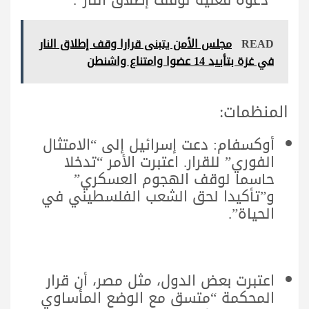
“دعوة فعلية لوقف إطلاق النار”.
READ
مجلس الأمن يتبنى قرارا وقف إطلاق النار
في غزة بتأييد 14 عضوا وامتناع واشنطن
المنظمات:
أوكسفام: دعت إسرائيل إلى “الامتثال
الفوري” للقرار. اعتبرت الأمر “تدخلا
حاسما لوقف الهجوم العسكري”
و”تأكيدا لحق الشعب الفلسطيني في
الحياة”.
اعتبرت بعض الدول، مثل مصر، أن قرار
المحكمة “متسق مع الوضع المأساوي