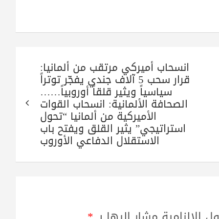
انسحاب أميركي مرتقب من ألمانيا:
قرار سحب 5 آلاف جندي يفجّر توتراً
سياسياً ويثير قلقاً أوروبياً……
الصحافة الألمانية: انسحاب القوات
الأميركية من ألمانيا “تحول
استراتيجي” يثير القلق ويفتح باب
الاستقلال الدفاعي الأوروب
ل الإلزامية مشار إليها بـ
*