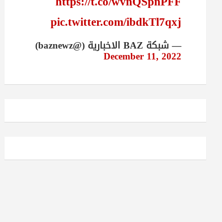
https://t.co/wvnQSpnPFF
pic.twitter.com/ibdkTl7qxj
— شبكة BAZ الاخبارية (@baznewz)
December 11, 2022