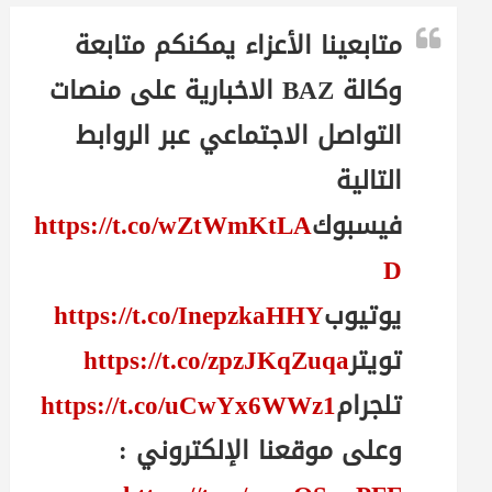
متابعينا الأعزاء يمكنكم متابعة
وكالة BAZ الاخبارية على منصات
التواصل الاجتماعي عبر الروابط
التالية
فيسبوك
https://t.co/wZtWmKtLA
D
يوتيوب
https://t.co/InepzkaHHY
تويتر
https://t.co/zpzJKqZuqa
تلجرام
https://t.co/uCwYx6WWz1
وعلى موقعنا الإلكتروني :