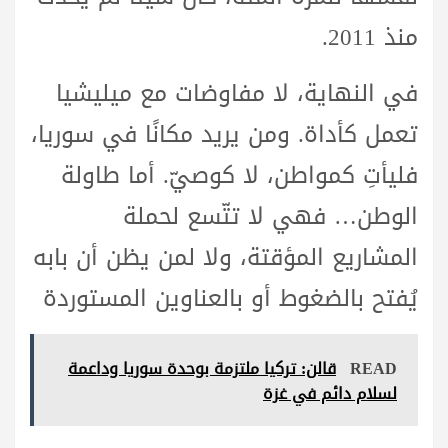
منذ 2011.
في النهاية، لا مفاوضات مع ميليشيا
تعمل كأداة. ومن يريد مكانًا في سوريا،
فليأتِ كمواطن، لا كوصيّ. أما طاولة
الوطن… فهي لا تتّسع لحملة
المشاريع المؤقتة، ولا لمن يظن أن بابه
يُفتح بالضغوط أو بالعناوين المستوردة
READ
قالن: تركيا ملتزمة بوحدة سوريا وداعمة
لسلام دائم في غزة