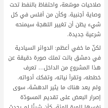
صلاحيات موسّعة، واحتفاظ بالنفط تحت
وصاية أجنبية. وكأن من أفلس في كل
شيء يظن أن تغيير اللهجة سيمنحه
شرعية جديدة.
لكنّ ما خفي أعظم: الدوائر السيادية
في دمشق باتت تملك صورة دقيقة عن
هذا المشروع من الداخل… تعرف
خططه، وتقرأ نياته، وتفكك أدواته.
ولم يعد هناك ما يثير الدهشة، سوى
إصرار البعض على تقديم المسودّة
نفسها للمرة المئة، كأن شيئًا لم يحدث