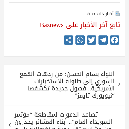
أخبار ذات صلة
تابع آخر الأخبار على Baznews
S
W
T
Te
Fa
ha
ha
wi
le
ce
re
ts
tte
gr
bo
A
r
a
ok
تصفّح
pp
m
اللواء بسام الحسن: من ردهات القمع
المقالات
السوري إلى طاولة الاستخبارات
الأمريكية.. فصول جديدة تكشفها
“نيويورك تايمز”
تصاعد الدعوات لمقاطعة “مؤتمر
السويداء العام”.. أبناء العشائر يحذرون