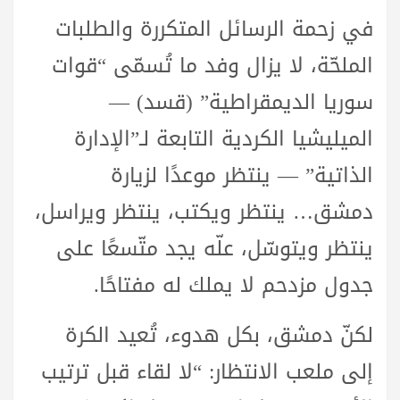
في زحمة الرسائل المتكررة والطلبات
الملحّة، لا يزال وفد ما تُسمّى “قوات
سوريا الديمقراطية” (قسد) —
الميليشيا الكردية التابعة لـ”الإدارة
الذاتية” — ينتظر موعدًا لزيارة
دمشق… ينتظر ويكتب، ينتظر ويراسل،
ينتظر ويتوسّل، علّه يجد متّسعًا على
جدول مزدحم لا يملك له مفتاحًا.
لكنّ دمشق، بكل هدوء، تُعيد الكرة
إلى ملعب الانتظار: “لا لقاء قبل ترتيب