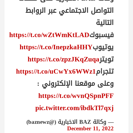
التواصل الاجتماعي عبر الروابط
التالية
فيسبوك
https://t.co/wZtWmKtLAD
يوتيوب
https://t.co/InepzkaHHY
تويتر
https://t.co/zpzJKqZuqa
تلجرام
https://t.co/uCwYx6WWz1
وعلى موقعنا الإلكتروني :
https://t.co/wvnQSpnPFF
pic.twitter.com/ibdkTl7qxj
— وكالة BAZ الاخبارية (@baznewz)
December 11, 2022