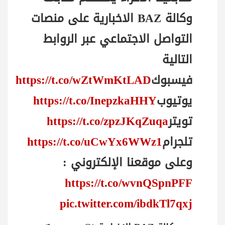
وكالة BAZ الاخبارية على منصات
التواصل الاجتماعي عبر الروابط
التالية
فيسبوك
https://t.co/wZtWmKtLAD
يوتيوب
https://t.co/InepzkaHHY
تويتر
https://t.co/zpzJKqZuqa
تلجرام
https://t.co/uCwYx6WWz1
وعلى موقعنا الإلكتروني :
https://t.co/wvnQSpnPFF
pic.twitter.com/ibdkTl7qxj