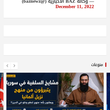
— وكالة BAZ الاخبارية (@baznewz)
December 11, 2022
منوعات