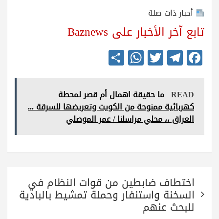
أخبار ذات صلة
تابع آخر الأخبار على Baznews
S
W
T
Te
Fa
ha
ha
wi
le
ce
re
ts
tte
gr
bo
READ
ما حقيقة اهمال أم قصر لمحطة
A
r
a
ok
كهربائية ممنوحة من الكويت وتعريضها للسرقة ...
pp
m
العراق ،، محلي مراسلنا / عمر الموصلي
تصفّح
اختطاف ضابطين من قوات النظام في
المقالات
السخنة واستنفار وحملة تمشيط بالبادية
للبحث عنهم