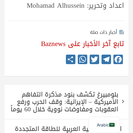
اعداد وتحرير: Mohamad Alhussein
أخبار ذات صلة
تابع آخر الأخبار على Baznews
S
W
T
Te
Fa
ha
ha
wi
le
ce
re
ts
tte
gr
bo
A
r
a
ok
تصفّح
pp
m
بلومبيرغ تكشف بنود مذكرة التفاهم
المقالات
الأميركية – الإيرانية: وقف الحرب ورفع
العقوبات ومفاوضات نووية خلال 60 يوماً
Arabic
القمة الثقافية العربية للطاقة المتجددة