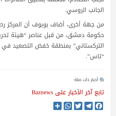
الجانب الروسي.
من جهة أخرى، أضاف بوبوف أن المركز رص
حكومة دمشق، من قبل عناصر “هيئة تحرير
التركستاني” بمنطقة خفض التصعيد في #
“تاس”.
أخبار ذات صلة
تابع آخر الأخبار على Baznews
S
W
T
Te
Fa
ha
ha
wi
le
ce