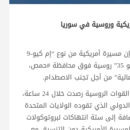
ريكية وروسية في سوريا
قال مركز المصالحة الروسي في #سوريا، إن مسيرة أمريكية من نوع “إم كيو-9
ريبر”، اقتربت “بشكل خطير” من طائرة “سو 35” روسية فوق محافظة #حمص،
الية” من أجل تجنب الاصطدام.
وأفاد نائب مدير المركز، يوري بوبوف، بأن القوات الروسية رصدت خلال 24 ساعة،
الدولي الذي تقوده الولايات المتحدة
فة إلى ستة انتهاكات لبروتوكولات
لمسيرة الأمريكية دون التنسيق مع