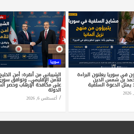
سوريا
ن في سوريا يعلنون البراءة
الشيباني من أنقرة: أمن الخليج
مد بن شمس الدين
للأمن الإقليمي.. وتوافق سور
 يمثل الدعوة السلفية
على مكافحة الإرهاب وحصر الس
الدولة
أغسطس 6, 2026