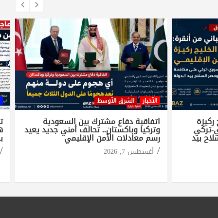
الأخبار
الشرق الأوسط
 ركيزة
اتفاقية دفاع مشترك بين السعودية
ت
ي-تركي
وتركيا وباكستان.. تحالف أمني جديد يعيد
لاح بيد
رسم معادلات الأمن الإقليمي
ب
أغسطس 7, 2026