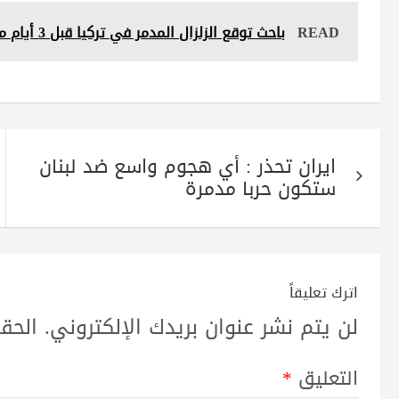
re
ts
tte
gr
bo
READ
باحث توقع الزلزال المدمر في تركيا قبل 3 أيام من حدوثه
A
r
a
ok
pp
m
تصفّح
ايران تحذر : أي هجوم واسع ضد لبنان
المقالات
ستكون حربا مدمرة
اترك تعليقاً
لن يتم نشر عنوان بريدك الإلكتروني.
الحقو
التعليق
*