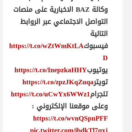
وكالة BAZ الاخبارية على منصات
التواصل الاجتماعي عبر الروابط
التالية
فيسبوك
https://t.co/wZtWmKtLA
D
يوتيوب
https://t.co/InepzkaHHY
تويتر
https://t.co/zpzJKqZuqa
تلجرام
https://t.co/uCwYx6WWz1
وعلى موقعنا الإلكتروني :
https://t.co/wvnQSpnPFF
pic.twitter.com/ibdkTl7qxj