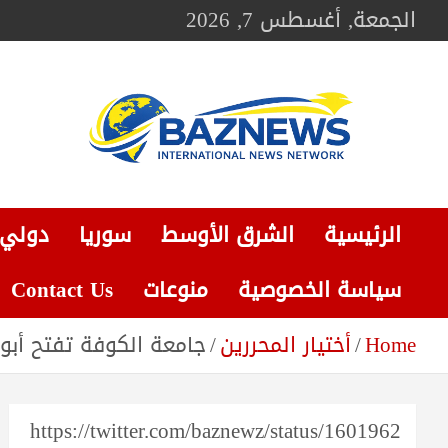
Ski
الجمعة, أغسطس 7, 2026
t
conten
BAZNEWS
شبكة باز الإخبارية
الرئيسية
الشرق الأوسط
سوريا
دولي
سياسة الخصوصية
منوعات
Contact Us
Home
أختيار المحررين
جامعة الكوفة تفتح أبواب
https://twitter.com/baznewz/status/1601962