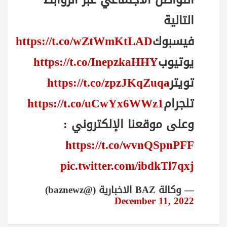
التالية
فيسبوك
https://t.co/wZtWmKtLAD
يوتيوب
https://t.co/InepzkaHHY
تويتر
https://t.co/zpzJKqZuqa
تلجرام
https://t.co/uCwYx6WWz1
وعلى موقعنا الإلكتروني :
https://t.co/wvnQSpnPFF
pic.twitter.com/ibdkTl7qxj
— وكالة BAZ الاخبارية (@baznewz)
December 11, 2022