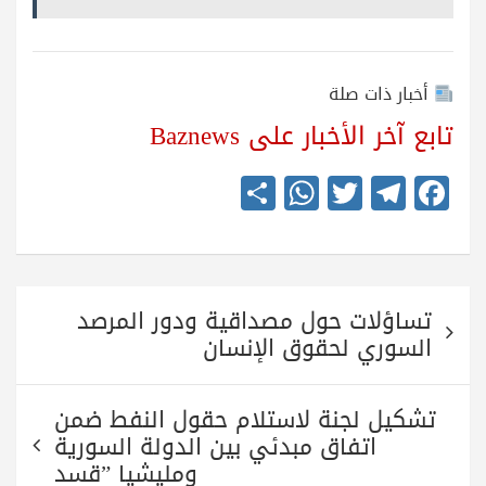
أخبار ذات صلة
تابع آخر الأخبار على Baznews
S
W
T
Te
Fa
ha
ha
wi
le
ce
re
ts
tte
gr
bo
A
r
a
ok
تصفّح
pp
m
تساؤلات حول مصداقية ودور المرصد
المقالات
السوري لحقوق الإنسان
تشكيل لجنة لاستلام حقول النفط ضمن
اتفاق مبدئي بين الدولة السورية
ومليشيا ”قسد