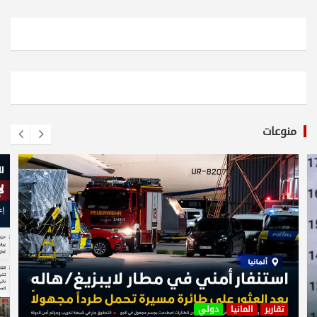
منوعات
تقارير
المانيا
دولي