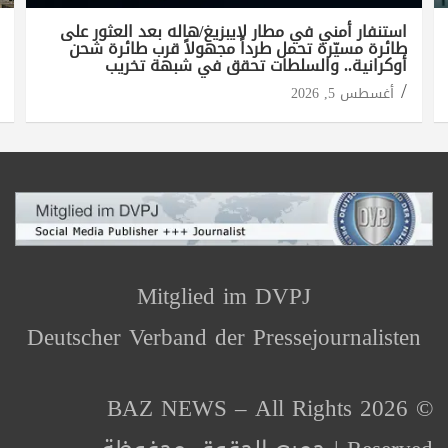
استنفار أمني في مطار لايبزيغ/هاله بعد العثور على
طائرة مسيّرة تحمل طرداً مجهولاً قرب طائرة شحن
أوكرانية.. والسلطات تحقق في شبهة تخريب
أغسطس 5, 2026
Mitglied im DVPJ
Deutscher Verband der Pressejournalisten
© 2026 BAZ NEWS – All Rights