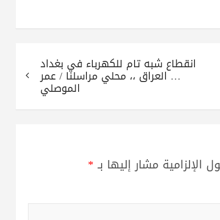
انقطاع شبه تام للكهرباء في بغداد
… العراق ،، محلي مراسلنا / عمر
الموصلي
ل الإلزامية مشار إليها بـ
*