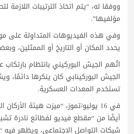
ووفقا له، “يتم اتخاذ الترتيبات اللازمة 
مؤلفيها”.
وفي هذه الفيديوهات المتداولة على مواق
يحدد المكان أو التاريخ أو الممثلين، وب
اتُهم الجيش البوركيني بانتظام بارتكاب ع
الجيش البوركينابي كان ينكرها دائمًا، ويش
تستخدم المعدات العسكرية.
في 16 يوليو/تموز، “ميزت هيئة الأركا
أيضًا من “مقطع فيديو لفظائع نادرة تشبه
شبكات التواصل الاجتماعي، ويظهر فيه “ف