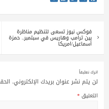
ha
ha
wi
le
ce
re
ts
tte
gr
bo
A
r
a
ok
تصفّح
pp
m
فوكس نيوز تسعى لتنظيم مناظرة
المقالات
بين ترامب وهاريس في سبتمبر.. حمزة
أسماعيل/امريكا
اترك تعليقاً
لن يتم نشر عنوان بريدك الإلكتروني.
الحقو
التعليق
*