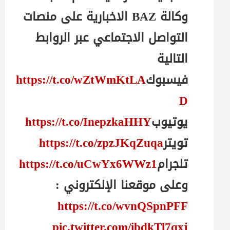
وكالة BAZ الاخبارية على منصات
التواصل الاجتماعي عبر الروابط
التالية
فيسبوك
https://t.co/wZtWmKtLA
D
يوتيوب
https://t.co/InepzkaHHY
تويتر
https://t.co/zpzJKqZuqa
تلجرام
https://t.co/uCwYx6WWz1
وعلى موقعنا الإلكتروني :
https://t.co/wvnQSpnPFF
pic.twitter.com/ibdkTl7qxj