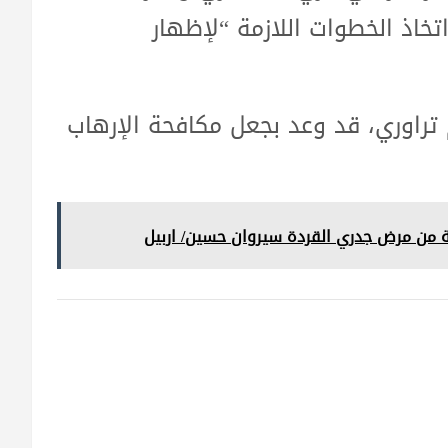
اتخاذ الخطوات اللازمة “لإظهار
م تراوري، قد وعد بجعل مكافحة الإرهاب
ة من مرض جدري القردة سيروان حسين/ اربيل