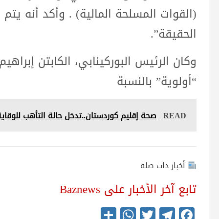
(القوات المسلحة المالية) . وأكد أنه يتم 
الحقيقة”.
وكان الرئيس البوركينابي، الكابتن إبراهي
“أولوية” بالنسبة
READ
صحة إقليم كوردستان..تدخل حالة التأهب للوقاي
أخبار ذات صلة
تابع آخر الأخبار على Baznews
S
W
T
Te
Fa