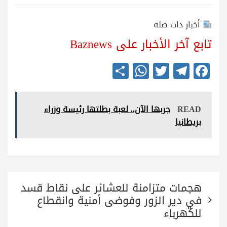
أخبار ذات صلة
تابع آخر الأخبار على Baznews
S
W
T
Te
Fa
ha
ha
wi
le
ce
re
ts
tte
gr
bo
READ
جربها الآن.. لعبة بطلتها رئيسة وزراء
A
r
a
ok
بريطانيا
pp
m
تصفّح
هجمات متزامنة للعشائر على نقاط قسد
المقالات
في دير الزور وفوضى أمنية وانقطاع
للكهرباء