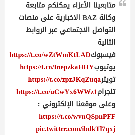
متابعينا الأعزاء يمكنكم متابعة
وكالة BAZ الاخبارية على منصات
التواصل الاجتماعي عبر الروابط
التالية
فيسبوك
https://t.co/wZtWmKtLAD
يوتيوب
https://t.co/InepzkaHHY
تويتر
https://t.co/zpzJKqZuqa
تلجرام
https://t.co/uCwYx6WWz1
وعلى موقعنا الإلكتروني :
https://t.co/wvnQSpnPFF
pic.twitter.com/ibdkTl7qxj