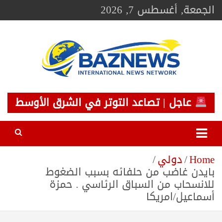
Ski
الجمعة, أغسطس 7, 2026
t
conten
BAZNEWS
شبكة باز الإخبارية
عاجل | تصاعد التوتر في الشرق الأوسط
Home
دولي
بايدن غاضب من حلفائه بسبب الضغوط
للانسحاب من السباق الرئاسي . حمزة
أسماعيل/امريكا