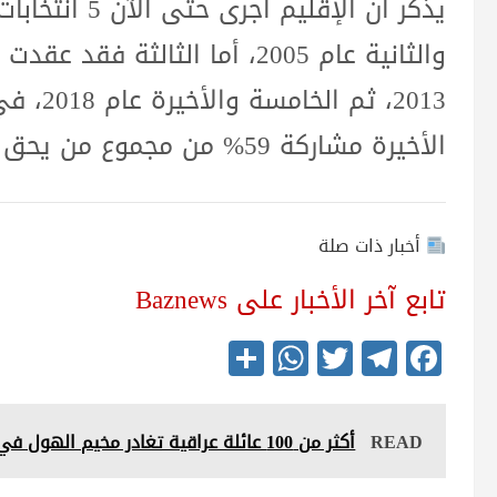
2013، ث
الأخيرة مشاركة 59% من مجموع من يحق لهم التصويت داخل الإقليم.
أخبار ذات صلة
تابع آخر الأخبار على Baznews
S
W
T
Te
Fa
ha
ha
wi
le
ce
re
ts
tte
gr
bo
READ
أكثر من 100 عائلة عراقية تغادر مخيم الهول في الحسكة إلى بلادها.
A
r
a
ok