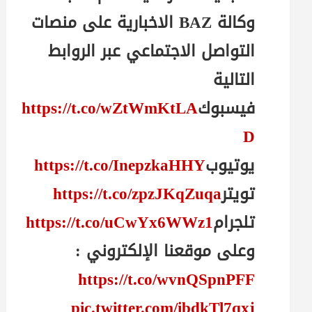
وكالة BAZ الاخبارية على منصات
التواصل الاجتماعي عبر الروابط
التالية
فيسبوك
https://t.co/wZtWmKtLA
D
يوتيوب
https://t.co/InepzkaHHY
تويتر
https://t.co/zpzJKqZuqa
تلجرام
https://t.co/uCwYx6WWz1
وعلى موقعنا الإلكتروني :
https://t.co/wvnQSpnPFF
pic.twitter.com/ibdkTl7qxj