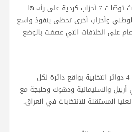
السادسة في 18 تشرين الثاني القادم حيث توصّلت 7 أحزاب كردية على رأسها
الوطني وأحزاب أخرى تحظى بنفوذ واسع
ن عام على الخلافات التي عصفت بالوضع
وتمخّض الاتفاق عن إجراء الانتخابات وفق 4 دوائر انتخابية بواقع دائرة لكل
 أربيل والسليمانية ودهوك وحلبجة مع
عليا المستقلة للانتخابات في العراق.