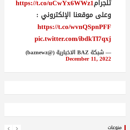
تلجرام
https://t.co/uCwYx6WWz1
وعلى موقعنا الإلكتروني :
https://t.co/wvnQSpnPFF
pic.twitter.com/ibdkTl7qxj
— شبكة BAZ الاخبارية (@baznewz)
December 11, 2022
منوعات