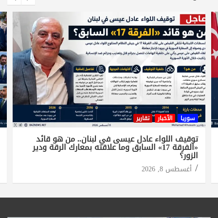
سوريا
الأخبار
تقارير
توقيف اللواء عادل عيسى في لبنان.. من هو قائد
«الفرقة 17» السابق وما علاقته بمعارك الرقة ودير
الزور؟
أغسطس 8, 2026