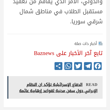
والدولي، الأمر الذي يفاقم من تعقيد
مستقبل الطلاب في مناطق شمال
شرقي سوريا.
أخبار ذات صلة
تابع آخر الأخبار على Baznews
S
W
T
Te
Fa
ha
ha
wi
le
ce
re
ts
tte
gr
bo
READ
الدفاع الإسرائيلية تؤكد ان النظام
A
r
a
ok
الإيراني حول سفن مدنية لقواعد إرهابية عائمة
pp
m