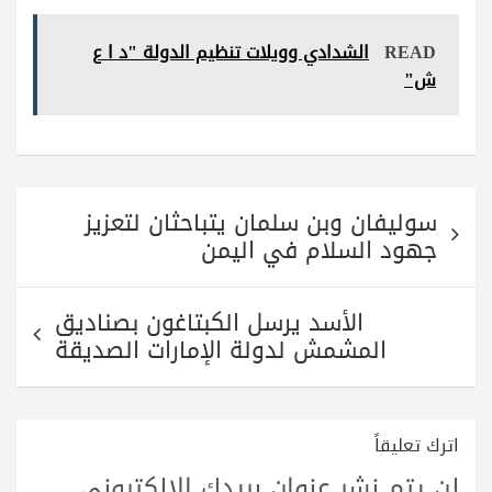
ha
ha
wi
le
ce
re
ts
tte
gr
bo
READ
الشدادي وويلات تنظيم الدولة "د ا ع
A
r
a
ok
ش"
pp
m
تصفّح
سوليفان وبن سلمان يتباحثان لتعزيز
المقالات
جهود السلام في اليمن
الأسد يرسل الكبتاغون بصناديق
المشمش لدولة الإمارات الصديقة
اترك تعليقاً
لن يتم نشر عنوان بريدك الإلكتروني.