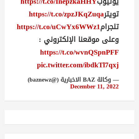
يوتيوب
https://t.co/InepzkaHHY
تويتر
https://t.co/zpzJKqZuqa
تلجرام
https://t.co/uCwYx6WWz1
وعلى موقعنا الإلكتروني :
https://t.co/wvnQSpnPFF
pic.twitter.com/ibdkTl7qxj
— وكالة BAZ الاخبارية (@baznewz)
December 11, 2022