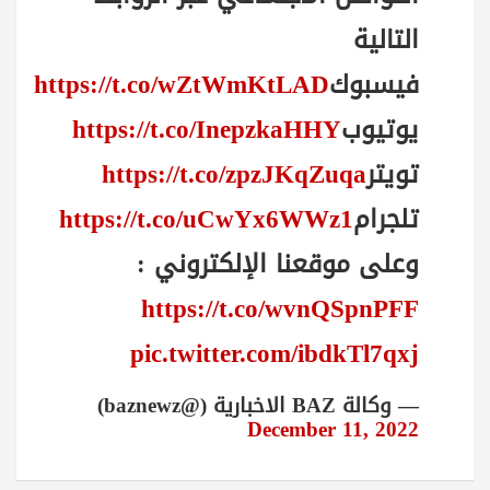
التالية
فيسبوك
https://t.co/wZtWmKtLAD
يوتيوب
https://t.co/InepzkaHHY
تويتر
https://t.co/zpzJKqZuqa
تلجرام
https://t.co/uCwYx6WWz1
وعلى موقعنا الإلكتروني :
https://t.co/wvnQSpnPFF
pic.twitter.com/ibdkTl7qxj
— وكالة BAZ الاخبارية (@baznewz)
December 11, 2022