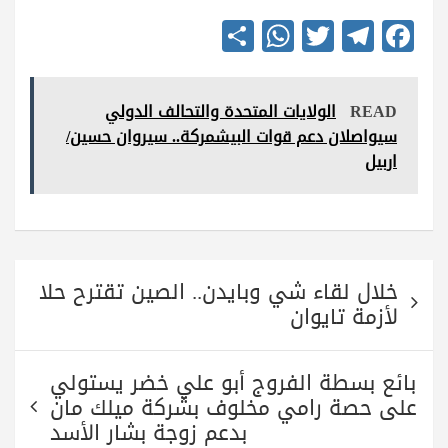
S
W
T
Te
Fa
ha
ha
wi
le
ce
re
ts
tte
gr
bo
READ
الولايات المتحدة والتحالف الدولي
A
r
a
ok
سيواصلان دعم قوات البيشمركة.. سيروان حسين/
pp
m
اربيل
تصفّح
خلال لقاء شي وبايدن.. الصين تقترح حلا
المقالات
لأزمة تايوان
بائع بسطة الفروج أبو علي خضر يستولي
على حصة رامي مخلوف بشركة ميلك مان
بدعم زوجة بشار الأسد