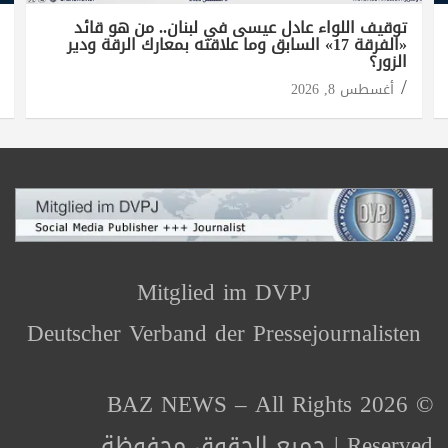
توقيف اللواء عادل عيسى في لبنان.. من هو قائد
«الفرقة 17» السابق وما علاقته بمعارك الرقة ودير
الزور؟
أغسطس 8, 2026
Mitglied im DVPJ
Deutscher Verband der Pressejournalisten
© 2026 BAZ NEWS – All Rights
Reserved | جميع الحقوق محفوظة