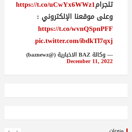
تلجرام
https://t.co/uCwYx6WWz1
وعلى موقعنا الإلكتروني :
https://t.co/wvnQSpnPFF
pic.twitter.com/ibdkTl7qxj
— وكالة BAZ الاخبارية (@baznewz)
December 11, 2022
منوعات