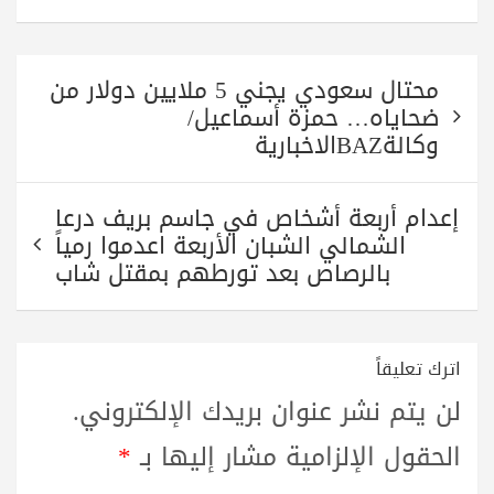
تصفّح
محتال سعودي يجني 5 ملايين دولار من
المقالات
ضحاياه… حمزة أسماعيل/
وكالةBAZالاخبارية
إعدام أربعة أشخاص في جاسم بريف درعا
الشمالي الشبان الأربعة اعدموا رمياً
بالرصاص بعد تورطهم بمقتل شاب
اترك تعليقاً
لن يتم نشر عنوان بريدك الإلكتروني.
الحقول الإلزامية مشار إليها بـ
*