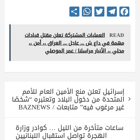
S
W
T
Te
Fa
ha
ha
wi
le
ce
re
ts
tte
gr
bo
READ
العمليات المشتركة تعلن مقتل قيادات
A
r
a
ok
مهمة في داع ش ... عاجل ... العراق ،، أمن ،،
pp
m
محلي ،، الأنبار مراسلنا / عمر الموصلي
تصفّح
إسرائيل تعلن منع الأمين العام للأمم
المقالات
المتحدة من دخول البلاد وتعتبره “شخصًا
غير مرغوب فيه” متابعات / BAZNEWS
ساعات متأخرة من الليل … كوادر وزارة
الهجرة تواصل استقبال اللبنانيين