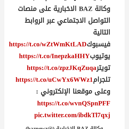
وكالة BAZ الاخبارية على منصات
التواصل الاجتماعي عبر الروابط
التالية
فيسبوك
https://t.co/wZtWmKtLAD
يوتيوب
https://t.co/InepzkaHHY
تويتر
https://t.co/zpzJKqZuqa
تلجرام
https://t.co/uCwYx6WWz1
وعلى موقعنا الإلكتروني :
https://t.co/wvnQSpnPFF
pic.twitter.com/ibdkTl7qxj
— وكالة BAZ الاخبارية (@baznewz)