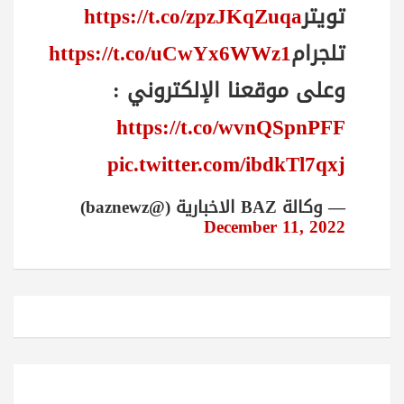
تويتر
https://t.co/zpzJKqZuqa
تلجرام
https://t.co/uCwYx6WWz1
وعلى موقعنا الإلكتروني :
https://t.co/wvnQSpnPFF
pic.twitter.com/ibdkTl7qxj
— وكالة BAZ الاخبارية (@baznewz)
December 11, 2022