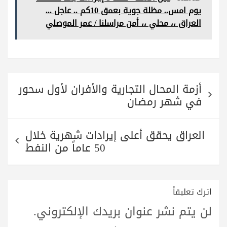
A
r
a
ok
يوم امس.. مظلة جوية بعمق 10كم .. عاجل ...
pp
m
العراق ،، محلي ،، أمن مراسلنا / عمر الموصلي
تصفّح
أزمة المحال التجارية والأفران لأول سحور
المقالات
في شهر رمضان
العراق يحقق أعلى إيرادات شهرية خلال
50 عاماً من النفط
اترك تعليقاً
لن يتم نشر عنوان بريدك الإلكتروني.