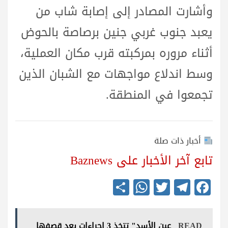
وأشارت المصادر إلى إصابة شاب من
يعبد جنوب غربي جنين برصاصة بالحوض
أثناء مروره بمركبته قرب مكان العملية،
وسط اندلاع مواجهات مع الشبان الذين
تجمعوا في المنطقة.
أخبار ذات صلة
تابع آخر الأخبار على Baznews
S
W
T
Te
Fa
ha
ha
wi
le
ce
re
ts
tte
gr
bo
READ
عين الأسد" تتخذ 3 إجراءات بعد قصفها